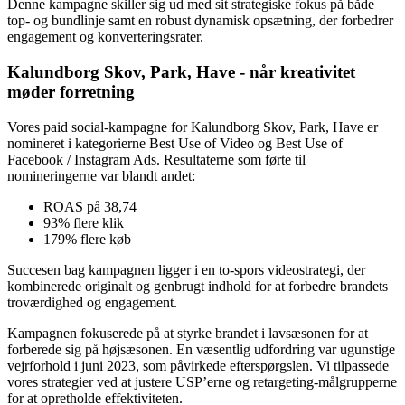
engagement.
Denne kampagne skiller sig ud med sit strategiske fokus på både
top- og bundlinje samt en robust dynamisk opsætning, der forbedrer
engagement og konverteringsrater.
Kalundborg Skov, Park, Have - når kreativitet
møder forretning
Vores paid social-kampagne for Kalundborg Skov, Park, Have er
nomineret i kategorierne Best Use of Video og Best Use of
Facebook / Instagram Ads. Resultaterne som førte til
nomineringerne var blandt andet:
ROAS på 38,74
93% flere klik
179% flere køb
Succesen bag kampagnen ligger i en to-spors videostrategi, der
kombinerede originalt og genbrugt indhold for at forbedre brandets
troværdighed og engagement.
Kampagnen fokuserede på at styrke brandet i lavsæsonen for at
forberede sig på højsæsonen. En væsentlig udfordring var ugunstige
vejrforhold i juni 2023, som påvirkede efterspørgslen. Vi tilpassede