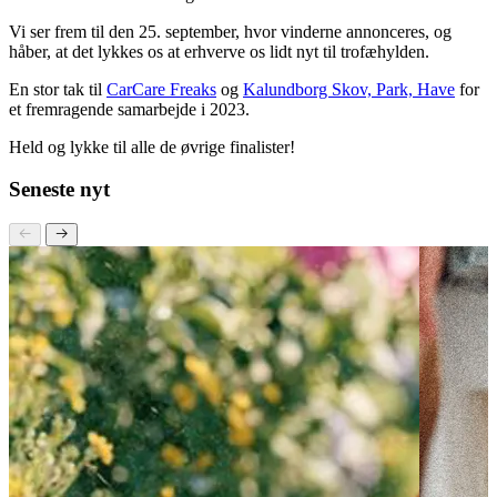
Implementering og kreativitet er afgørende, ligesom det er vigtigt, at
man kan fremvise klare og overbevisende resultater.
Vi ser frem til den 25. september, hvor vinderne annonceres, og
håber, at det lykkes os at erhverve os lidt nyt til trofæhylden.
En stor tak til
CarCare Freaks
og
Kalundborg Skov, Park, Have
for
et fremragende samarbejde i 2023.
Held og lykke til alle de øvrige finalister!
Seneste nyt