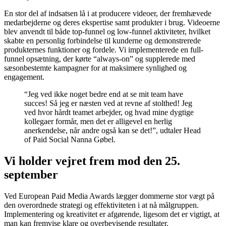
vores strategier ved at justere USP’erne og retargeting-målgrupperne
for at opretholde effektiviteten.
En stor del af indsatsen lå i at producere videoer, der fremhævede
medarbejderne og deres ekspertise samt produkter i brug. Videoerne
blev anvendt til både top-funnel og low-funnel aktiviteter, hvilket
skabte en personlig forbindelse til kunderne og demonstrerede
produkternes funktioner og fordele. Vi implementerede en full-
funnel opsætning, der kørte “always-on” og supplerede med
sæsonbestemte kampagner for at maksimere synlighed og
engagement.
“Jeg ved ikke noget bedre end at se mit team have
succes! Så jeg er næsten ved at revne af stolthed! Jeg
ved hvor hårdt teamet arbejder, og hvad mine dygtige
kollegaer formår, men det er alligevel en herlig
anerkendelse, når andre også kan se det!”, udtaler Head
of Paid Social Nanna Gøbel.
Vi holder vejret frem mod den 25.
september
Ved European Paid Media Awards lægger dommerne stor vægt på
den overordnede strategi og effektiviteten i at nå målgruppen.