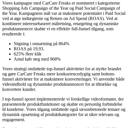
forventning
Vores kampagne med CarCare Freaks er nomineret i kategorierne
Shopping Ads Campaign of the Year og Paid Social Campaign of
the Year. Kampagnens mål var at maksimere potentialet i Paid Social
ved at øge indtægterne og Return on Ad Spend (ROAS). Ved at
kombinere interessebaseret målretning, retargeting og dynamiske
produktannoncer skabte vi en effektiv full-funnel tilgang, som
resulterede i:
Stigning i omsætning på 864%
ROAS på 19,93.
625% flere klik
Antal køb steg med 968%
Vores strategi omfattede top-funnel aktiviteter for at styrke brandet
og gøre CarCare Freaks mere konkurrencedygtig samt bottom-
funnel aktiviteter for at maksimere konverteringer. Vi anvendte både
videoindhold og dynamiske produktannoncer for at tiltrække og
konvertere kunder.
I top-funnel sporet implementerede vi forskellige videoformater, der
præsenterede produktfunktioner og skabte en personlig forbindelse
til kunderne. Vores tilgang omfattede også sæsonbetonede temaer og
dynamisk opsætning af produktkategorier for at sikre relevans og