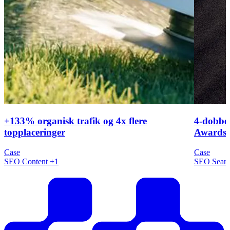
+133% organisk trafik og 4x flere
4-dobbel
topplaceringer
Awards 
Case
Case
SEO
Content
+1
SEO
Sear