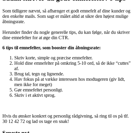
Sådan skriver du gode emnefelter! 6 tips
Som tidligere nævnt, så afhænger et godt emnefelt af dine kunder og
den enkelte mails. Som sagt er målet altid at sikre den højest mulige
åbningsrate.
Herunder finder du nogle generelle tips, du kan følge, når du skriver
dine emnefelter for at øge din CTR.
6 tips til emnefelter, som booster din åbningsrate:
Skriv korte, simple og præcise emnefelter.
Hold dine emnefelter på omkring 5-10 ord, så de ikke “cuttes”
af.
Brug tal, tegn og lignende.
Hav fokus på at vække interessen hos modtageren (giv lidt,
men ikke for meget)
Gør emnefeltet personligt.
Skriv i et aktivt sprog.
Hvis du ønsker konkret og personlig rådgivning, så ring til os på tlf.