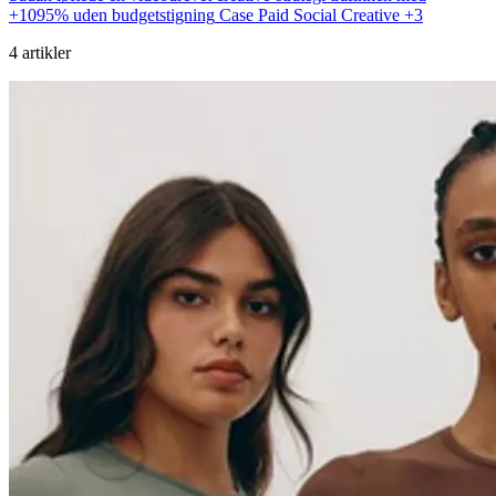
+1095% uden budgetstigning
Case
Paid Social
Creative
+3
4 artikler