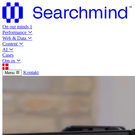
On our minds
1
Performance
Web & Data
Content
AI
Cases
Om os
Kontakt
Menu