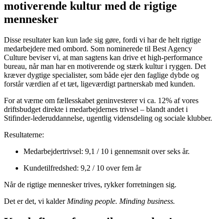
motiverende kultur med de rigtige
mennesker
Disse resultater kan kun lade sig gøre, fordi vi har de helt rigtige
medarbejdere med ombord. Som nominerede til Best Agency
Culture beviser vi, at man sagtens kan drive et high-performance
bureau, når man har en motiverende og stærk kultur i ryggen. Det
kræver dygtige specialister, som både ejer den faglige dybde og
forstår værdien af et tæt, ligeværdigt partnerskab med kunden.
For at værne om fællesskabet geninvesterer vi ca. 12% af vores
driftsbudget direkte i medarbejdernes trivsel – blandt andet i
Stifinder-lederuddannelse, ugentlig vidensdeling og sociale klubber.
Resultaterne:
Medarbejdertrivsel: 9,1 / 10 i gennemsnit over seks år.
Kundetilfredshed: 9,2 / 10 over fem år
Når de rigtige mennesker trives, rykker forretningen sig.
Det er det, vi kalder
Minding people. Minding business.