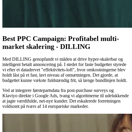
Best PPC Campaign: Profitabel multi-
market skalering - DILLING
Med DILLING genopfandt vi måden at drive hyper-skalerbar og
intelligent betalt annoncering på. I stedet for faste budgetter styrede
vi efter et datadrevet "effektivitets-loft", hvor omkostningerne blev
holdt låst på et fast, lavt niveau af omsætningen. Det gjorde, at
budgettet kunne vækste fuldstændig frit, så længe bundlinjen holdt.
Ved at integrere førstepartsdata fra post-purchase surveys og
Klaviyo direkte i Google Ads, tvang vi algoritmerne til udelukkende
at jagte værdifulde, net-nye kunder. Det eskalerede forretningen
voldsomt på tværs af 14 europæiske markeder.