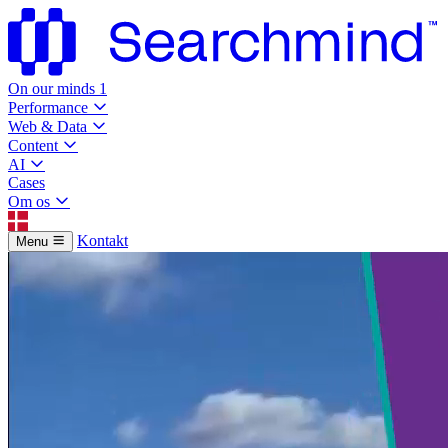
On our minds
1
Performance
Web & Data
Content
AI
Cases
Om os
Kontakt
Menu