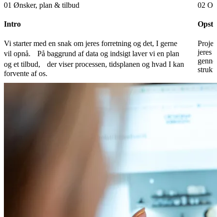
01
Ønsker, plan & tilbud
02
Ops
Intro
Opsta
Vi starter med en snak om jeres forretning og det, I gerne
Projek
jeres 
vil opnå. På baggrund af data og indsigt laver vi en plan
gennem
og et tilbud, der viser processen, tidsplanen og hvad I kan
strukt
forvente af os.