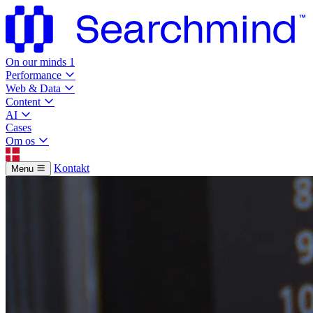
On our minds
1
Performance
Web & Data
Content
AI
Cases
Om os
Kontakt
Menu