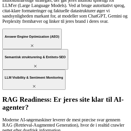
indholdsmæssige strategier, der gør jeres indhold spiseligt for
LLM'er (Large Language Models). Ved at bruge autoritativt sprog,
citat-klare formateringer og faktuelle datastrukturer øger vi
sandsynligheden markant for, at modeller som ChatGPT, Gemini og
Perplexity fremhæver og linker til jeres brand i deres svar.
Answer Engine Optimization (AEO)
Semantisk strukturering & Entitets-SEO
LLM Visibility & Sentiment Monitoring
RAG Readiness: Er jeres site klar til AI-
agenter?
Moderne AI-søgemaskiner leverer de mest præcise svar gennem
RAG (Retrieval-Augmented Generation), hvor de i realtid crawler
nettet efter dugfrisk information.