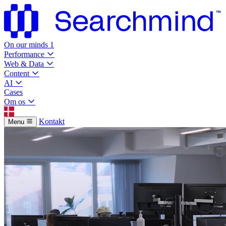
On our minds
1
Performance
Web & Data
Content
AI
Cases
Om os
Kontakt
Menu