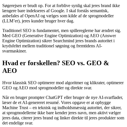
Søgerejsen er brudt op. For at forblive synlig skal jeres brand ikke
længere bare indekseres af Google. I skal forstås semantisk,
anbefales af OpenAI og vælges som kilde af de sprogmodeller
(LLM’er), jeres kunder bruger hver dag.
Traditionel SEO is fundamentet, men spillereglerne har ændret sig.
Med GEO (Generative Engine Optimization) og AEO (Answer
Engine Optimization) sikrer Searchmind jeres brands autoritet i
krydsfeltet mellem traditionel søgning og fremtidens AI-
svarmaskiner.
Hvad er forskellen? SEO vs. GEO &
AEO
Hvor klassisk SEO optimerer mod algoritmer og klikrater, optimerer
GEO og AEO mod sprogmodeller og direkte svar.
Når en bruger prompter ChatGPT eller bruger de nye AI-svarflader,
læser de et AI-genereret resumé. Vores opgave er at opbygge
Machine Trust – en teknisk og indholdsmæssig autoritet, der sikrer,
at sprogmodellerne ikke bare kender jeres navn, men aktivt vælger
jeres data, citerer jeres brand og linker direkte til jeres produkter som
det endelige svar.