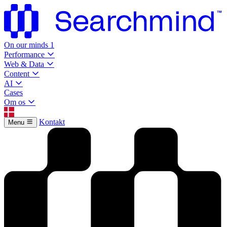
On our minds
1
Performance
Web & Data
Content
AI
Cases
Om os
Kontakt
Menu