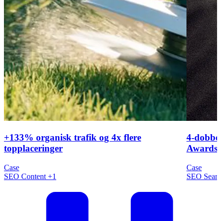
+133% organisk trafik og 4x flere
4-dobbel
topplaceringer
Awards 
Case
Case
SEO
Content
+1
SEO
Sear