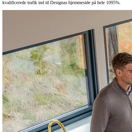
Denne kreative synergi sendte klikraten (CTR) op med 43% på
Meta, hvilket kulminerede i en fuldstændig eksplosion i den
kvalificerede trafik ind til Designas hjemmeside på hele 1095%.