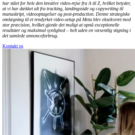
Vores kreative team lagde en helt ny rute for indholdet, hvor
omdrejningspunktet var en markant øget videoandel i det samlede
annonce-mix samt større, professionelle produktioner. Searchmind
har stået for hele den kreative video-rejse fra A til Z, hvilket betyder,
at vi har dækket alt fra tracking, landingsside og copywriting til
manuskript, videooptagelser og post-production. Denne strategiske
omlægning til et rendyrket video-setup på Meta blev eksekveret med
stor præcision, hvilket gjorde det muligt at opnå exceptionelle
resultater og maksimal synlighed – helt uden en væsentlig stigning i
det samlede annonceforbrug.
Kontakt os