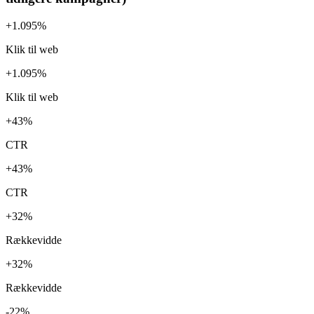
Resultater på Meta (Sammenlignet mod baseline /
tidligere kampagner)
+1.095%
Klik til web
+1.095%
Klik til web
+43%
CTR
+43%
CTR
+32%
Rækkevidde
+32%