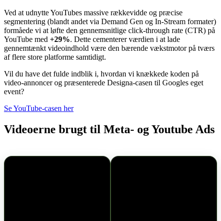
digitale rejse, integrerede vi også det videobaserede
kampagnekoncept på YouTube Ads.
Ved at udnytte YouTubes massive rækkevidde og præcise
segmentering (blandt andet via Demand Gen og In-Stream formater)
formåede vi at løfte den gennemsnitlige click-through rate (CTR) på
YouTube med
+29%
. Dette cementerer værdien i at lade
gennemtænkt videoindhold være den bærende vækstmotor på tværs
af flere store platforme samtidigt.
Vil du have det fulde indblik i, hvordan vi knækkede koden på
video-annoncer og præsenterede Designa-casen til Googles eget
event?
Se YouTube-casen her
Videoerne brugt til Meta- og Youtube Ads