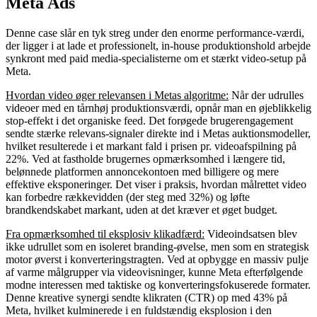
Samarbejdet mellem videoproduktion og
Meta Ads
Denne case slår en tyk streg under den enorme performance-værdi,
der ligger i at lade et professionelt, in-house produktionshold arbejde
synkront med paid media-specialisterne om et stærkt video-setup på
Meta.
Hvordan video øger relevansen i Metas algoritme:
Når der udrulles
videoer med en tårnhøj produktionsværdi, opnår man en øjeblikkelig
stop-effekt i det organiske feed. Det forøgede brugerengagement
sendte stærke relevans-signaler direkte ind i Metas auktionsmodeller,
hvilket resulterede i et markant fald i prisen pr. videoafspilning på
22%. Ved at fastholde brugernes opmærksomhed i længere tid,
belønnede platformen annoncekontoen med billigere og mere
effektive eksponeringer. Det viser i praksis, hvordan målrettet video
kan forbedre rækkevidden (der steg med 32%) og løfte
brandkendskabet markant, uden at det kræver et øget budget.
Fra opmærksomhed til eksplosiv klikadfærd:
Videoindsatsen blev
ikke udrullet som en isoleret branding-øvelse, men som en strategisk
motor øverst i konverteringstragten. Ved at opbygge en massiv pulje
af varme målgrupper via videovisninger, kunne Meta efterfølgende
modne interessen med taktiske og konverteringsfokuserede formater.