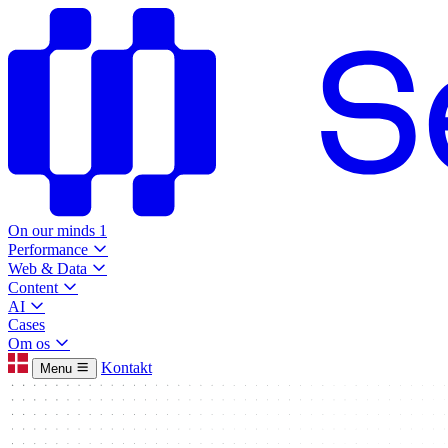
On our minds
1
Performance
Web & Data
Content
AI
Cases
Om os
Kontakt
Menu