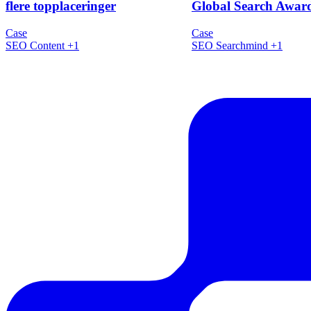
+133% organisk trafik og 4x
4-dobbelt nominering
flere topplaceringer
Global Search Awar
Case
Case
SEO
Content
+1
SEO
Searchmind
+1