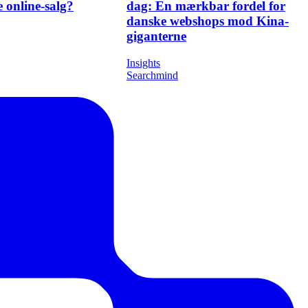
de hedebølgen ved
Nye toldregler træder i kraft i
 online-salg?
dag: En mærkbar fordel for
danske webshops mod Kina-
giganterne
Insights
Searchmind