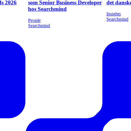
 til
Mød Kasper Mathiesen: 1 år
Hvad gjor
ds 2026
som Senior Business Developer
det danske
hos Searchmind
Insights
Searchmind
People
Searchmind