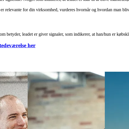
e en kunde end f.eks. helt “kolde” leads.
keting Qualified Lead)?
qualified lead afhænger af det enkelte firma og
kunderejsen
. Typisk kva
lignende. Noget som indikerer, at leadet er klar til at blive markedsført
om er relevante for din virksomhed, vurderes hvornår og hvordan man bl
 betyder, leadet er giver signaler, som indikerer, at han/hun er købskl
stedeværelse her