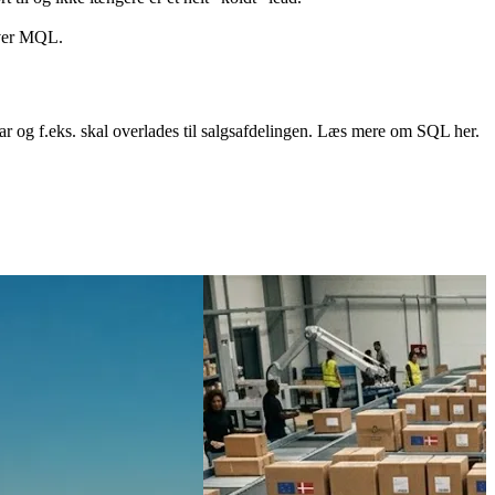
lificerer man sig til at være marketing kvalificeret, når man besøger X
 til og ikke længere er et helt “koldt” lead.
iver MQL.
ar og f.eks. skal overlades til salgsafdelingen. Læs mere om SQL her.