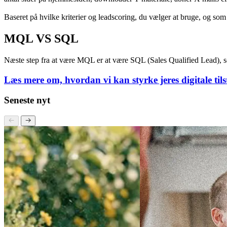
Dermed anses et marketing qualified lead for at være tættere på at vær
Hvornår og hvordan bliver man MQL (Mar
Hvornår og hvordan man går fra at være et lead til være et marketing 
antal sider på hjemmesiden, downloader Y materiale, åbner X mails eller 
Baseret på hvilke kriterier og leadscoring, du vælger at bruge, og s
MQL VS SQL
Næste step fra at være MQL er at være SQL (Sales Qualified Lead), som
Læs mere om, hvordan vi kan styrke jeres digitale til
Seneste nyt