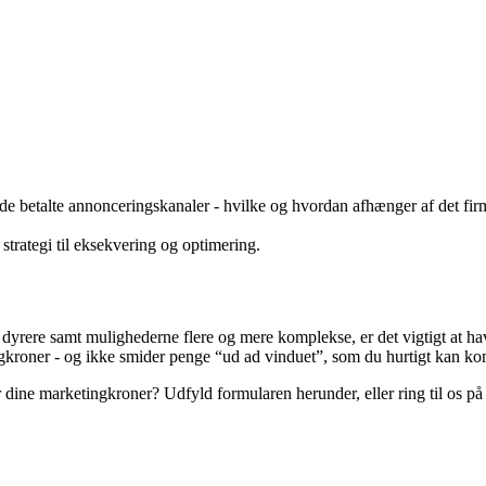
r man arbejder med betalt markedsføring som f.eks. Google Ads, Faceboo
rende arbejdsopgaver, man er Paid Specialist i.
de betalte annonceringskanaler - hvilke og hvordan afhænger af det firma
 strategi til eksekvering og optimering.
dyrere samt mulighederne flere og mere komplekse, er det vigtigt at have
ngkroner - og ikke smider penge “ud ad vinduet”, som du hurtigt kan komm