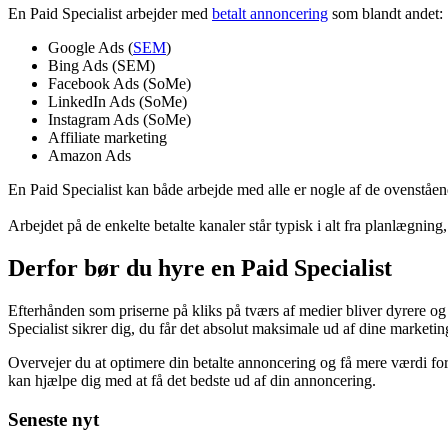
En Paid Specialist er en stilling indenfor digital markedsføring, hvo
Hvad en Paid Specialist helt præcist er afhænger af det firma og tilhø
Hvad laver en Paid Specialist
En Paid Specialist arbejder med
betalt annoncering
som blandt andet:
Google Ads (
SEM
)
Bing Ads (SEM)
Facebook Ads (SoMe)
LinkedIn Ads (SoMe)
Instagram Ads (SoMe)
Affiliate marketing
Amazon Ads
En Paid Specialist kan både arbejde med alle er nogle af de ovenståen
Arbejdet på de enkelte betalte kanaler står typisk i alt fra planlægning,
Derfor bør du hyre en Paid Specialist
Efterhånden som priserne på kliks på tværs af medier bliver dyrere og 
Specialist sikrer dig, du får det absolut maksimale ud af dine marketi