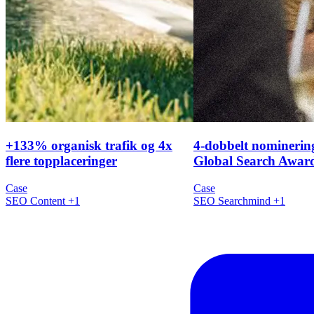
+133% organisk trafik og 4x
4-dobbelt nominering
flere topplaceringer
Global Search Awar
Case
Case
SEO
Content
+1
SEO
Searchmind
+1