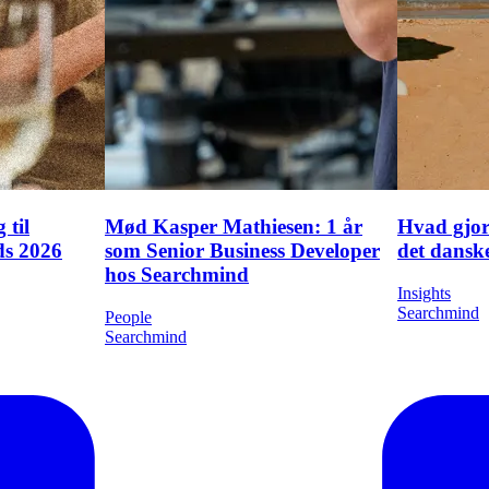
 til
Mød Kasper Mathiesen: 1 år
Hvad gjor
ds 2026
som Senior Business Developer
det danske
hos Searchmind
Insights
Searchmind
People
Searchmind