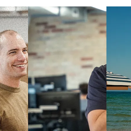
 dine marketingkroner? Udfyld formularen herunder, eller ring til os p