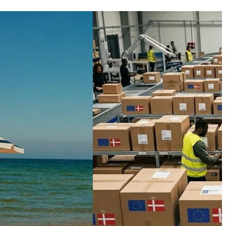
å
30 12 42 72
for en uforpligtende snak om, hvordan en Paid Specialist