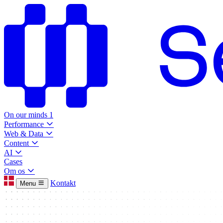
On our minds
1
Performance
Web & Data
Content
AI
Cases
Om os
Kontakt
Menu