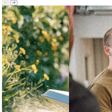
Overvejer du at optimere din betalte annoncering og få mere værdi for
kan hjælpe dig med at få det bedste ud af din annoncering.
Seneste nyt