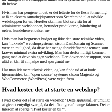
Alt afhængig af hvor meget “hands-on” du selv vil være med selve
udviklingen af webshoppen, findes der et system, der passer bedst til
dit behov.
Hvis man har pengene til det, er det letteste for de fleste formentlig
at få en ekstern samarbejdspartner som Searchmind til at udvikle
webshoppen for en. Herefter skal man blot selv stå for at
administrere webshoppen, herunder produkterne, håndtering af
ordrer, kundehenvendelser mv.
Hvis man har begrænset budget og ikke den store tekniske viden,
kan “lukkede” webshopsystemer såsom DanDomain og Scannet
være en mulighed, da disse har mange foruddefinerede temaer, som
kræver minimal ekstra udvikling. Man kan derfor hurtigt komme i
gang med at drive sin egen webshop. Derudover er der support, som
altid er klar til at hjælpe med spørgsmål mv.
Har man lidt mere teknisk viden, og kan finde ud af at kode
hjemmesider, kan “open-source” systemer såsom Magento og
WooCommerce (WordPress) være vejen frem.
Hvad koster det at starte en webshop?
Hvad koster det så at starte en webshop? Dette spørgsmål er umuligt