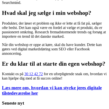
Hvis du har behov for en stor webshop, vil det typisk være
nødvendigt at samarbejde med et dygtigt udviklerbureau som
Searchmind.
Hvad skal jeg sælge i min webshop?
Produkter, der løser et problem og ikke er lette at få fat på, sælger
ofte bedst. Det kan også være en fordel at vælge et produkt, du er
passioneret omkring. Research fremadstormende trends og forsøg at
importere en trend til det danske marked.
Når din webshop er oppe at køre, skal du have kunder. Dette kan
gøres ved digital markedsføring som SEO eller Facebook
annoncering.
Er du klar til at starte din egen webshop?
Kontakt os på
30 12 42 72
for en uforpligtende snak om, hvordan vi
kan hjælpe dig med at få succes online!
Læs mere om, hvordan vi kan styrke jeres digitale
tilstedeværelse her