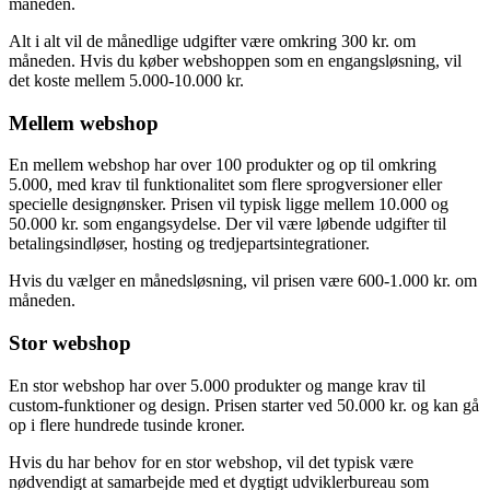
For at dine kunder kan betale online, skal du også have en aftale
med en betalingsindløser, som typisk koster mellem 50-100 kr. om
måneden.
Alt i alt vil de månedlige udgifter være omkring 300 kr. om
måneden. Hvis du køber webshoppen som en engangsløsning, vil
det koste mellem 5.000-10.000 kr.
Mellem webshop
En mellem webshop har over 100 produkter og op til omkring
5.000, med krav til funktionalitet som flere sprogversioner eller
specielle designønsker. Prisen vil typisk ligge mellem 10.000 og
50.000 kr. som engangsydelse. Der vil være løbende udgifter til
betalingsindløser, hosting og tredjepartsintegrationer.
Hvis du vælger en månedsløsning, vil prisen være 600-1.000 kr. om
måneden.
Stor webshop
En stor webshop har over 5.000 produkter og mange krav til
custom-funktioner og design. Prisen starter ved 50.000 kr. og kan gå
op i flere hundrede tusinde kroner.