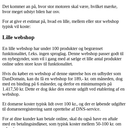
at give et entydigt svar på, da det afhænger af mange faktorer. Det er
ligesom at spørge “Hvad koster en bil?”.
Det kommer an på, hvor stor motoren skal være, hvilket mærke,
hvor meget udstyr bilen har osv.
For at give et estimat på, hvad en lille, mellem eller stor webshop
typisk vil koste:
Lille webshop
En lille webshop har under 100 produkter og begrænset
funktionalitet, f.eks. ingen sproglag. Denne webshop passer godt til
en nybegynder, som vil i gang med at sælge et lille antal produkter
online uden store krav til funktionalitet.
Hvis du køber en webshop af denne størrelse hos en udbyder som
DanDomain, kan du få en webshop for 189,- kr. om måneden, dog
med en binding på 6 måneder, og derfor en minimumspris på
1.417,50 kr. Dette er dog ikke den eneste udgift ved etablering af en
webshop.
Et domæne koster typisk lidt over 100 kr., og der er løbende udgifter
til domæneregistrering samt oprettelse af DNS-service.