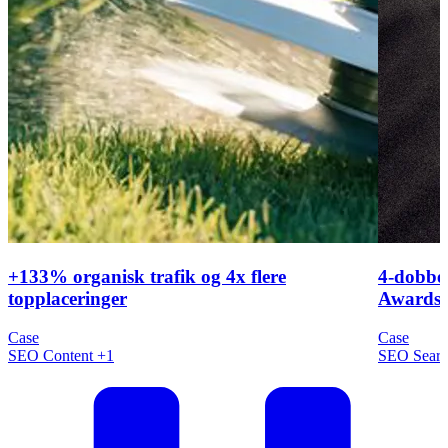
+133% organisk trafik og 4x flere
4-dobbel
topplaceringer
Awards 
Case
Case
SEO
Content
+1
SEO
Sear