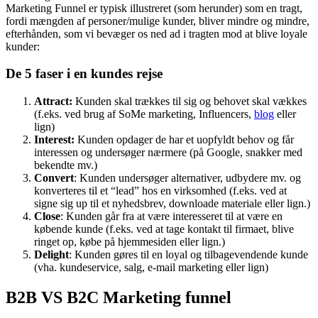
Helt overordnet og generelt bevæger alle kunder sig, uanset branche
og den enkelte kunde, gennem nedenstående 5 faser: De 5 faser i en
marketing funnel.
Marketing Funnel er typisk illustreret (som herunder) som en tragt,
fordi mængden af personer/mulige kunder, bliver mindre og mindre,
efterhånden, som vi bevæger os ned ad i tragten mod at blive loyale
kunder:
De 5 faser i en kundes rejse
Attract:
Kunden skal trækkes til sig og behovet skal vækkes
(f.eks. ved brug af SoMe marketing, Influencers,
blog
eller
lign)
Interest:
Kunden opdager de har et uopfyldt behov og får
interessen og undersøger nærmere (på Google, snakker med
bekendte mv.)
Convert
: Kunden undersøger alternativer, udbydere mv. og
konverteres til et “lead” hos en virksomhed (f.eks. ved at
signe sig up til et nyhedsbrev, downloade materiale eller lign.)
Close
: Kunden går fra at være interesseret til at være en
købende kunde (f.eks. ved at tage kontakt til firmaet, blive
ringet op, købe på hjemmesiden eller lign.)
Delight
: Kunden gøres til en loyal og tilbagevendende kunde
(vha. kundeservice, salg, e-mail marketing eller lign)