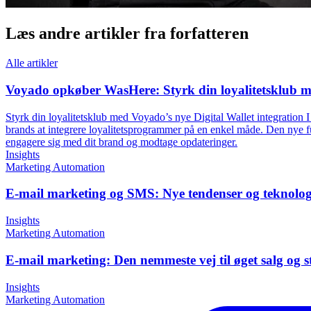
Læs andre artikler fra forfatteren
Alle artikler
Voyado opkøber WasHere: Styrk din loyalitetsklub me
Styrk din loyalitetsklub med Voyado’s nye Digital Wallet integration
brands at integrere loyalitetsprogrammer på en enkel måde. Den nye fun
engagere sig med dit brand og modtage opdateringer.
Insights
Marketing Automation
E-mail marketing og SMS: Nye tendenser og teknologie
Insights
Marketing Automation
E-mail marketing: Den nemmeste vej til øget salg og s