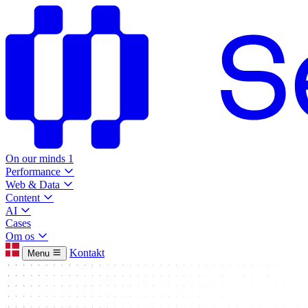
On our minds
1
Performance
Web & Data
Content
AI
Cases
Om os
Kontakt
Menu