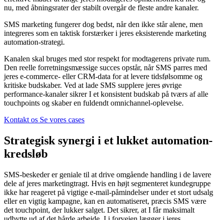
nu, med åbningsrater der stabilt overgår de fleste andre kanaler.
SMS marketing fungerer dog bedst, når den ikke står alene, men
integreres som en taktisk forstærker i jeres eksisterende marketing
automation-strategi.
Kanalen skal bruges med stor respekt for modtagerens private rum.
Den reelle forretningsmæssige succes opstår, når SMS parres med
jeres e-commerce- eller CRM-data for at levere tidsfølsomme og
kritiske budskaber. Ved at lade SMS supplere jeres øvrige
performance-kanaler sikrer I et konsistent budskab på tværs af alle
touchpoints og skaber en fuldendt omnichannel-oplevelse.
Kontakt os
Se vores cases
Strategisk synergi i et lukket automation-
kredsløb
SMS-beskeder er geniale til at drive omgående handling i de lavere
dele af jeres marketingtragt. Hvis en højt segmenteret kundegruppe
ikke har reageret på vigtige e-mail-påmindelser under et stort udsalg
eller en vigtig kampagne, kan en automatiseret, præcis SMS være
det touchpoint, der lukker salget. Det sikrer, at I får maksimalt
udbytte ud af det hårde arbejde, I i forvejen lægger i jeres