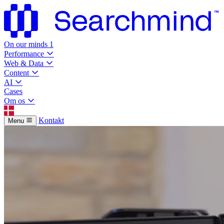
On our minds
1
Performance
Web & Data
Content
AI
Cases
Om os
Kontakt
Menu