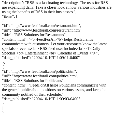
"home_page_url": "http://www.feedforall.com/industry-
solutions.htm",
"feed_url": "http://www.feedforall.com/feed.json",
"description": "RSS is a fascinating technology. The uses for RSS
are expanding daily. Take a closer look at how various industries are
using the benefits of RSS in their businesses.",
"items": [
{
"id": "http://www.feedforall.com/restaurant.htm",
"url": "http://www.feedforall.com/restaurant.htm",
"title": "RSS Solutions for Restaurants",
"content_html": "<b>FeedForAll</b> helps Restaurant's
communicate with customers. Let your customers know the latest
specials or events.<br> RSS feed uses include:<br> <i>Daily
Specials <br> Entertainment <br> Calendar of Events </i>",
"date_published": "2004-10-19T11:09:11-0400"
},
{
"id": "http://www.feedforall.com/politics.htm",
"url": "http://www.feedforall.com/politics.htm",
"title": "RSS Solutions for Politicians",
"content_html": "FeedForAll helps Politicians communicate with
the general public about positions on various issues, and keep the
community notified of their schedule.",
"date_published": "2004-10-19T11:09:03-0400"