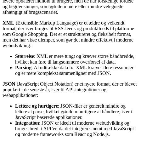
Et web feed kan i dag leveres i forskellige formater, hvoraf de mest
almindelige er
XML
og
JSON
. Begge formater anvendes til at
levere opdateret indhold til brugere, men de har forskellige fordele
og begrænsninger, som gør dem mere eller mindre velegnede
afhængigt af brugsscenariet.
XML
(Extensible Markup Language) er et ældre og velkendt
format, der især bruges til RSS-feeds og produktfeeds til platforme
som Google Shopping. Det er et struktureret og fleksibelt format,
men det har visse ulemper, som gør det mindre effektivt i moderne
webudvikling:
Størrelse
: XML er mere tungt og kræver større båndbredde,
hvilket kan føre til langsommere overførsel af data.
Parsing
: At udtrække data fra XML kræver flere ressourcer
og er mere komplekst sammenlignet med JSON.
JSON
(JavaScript Object Notation) er et nyere format, der er blevet
populært i de seneste år, især til API-integrationer og
webapplikationer:
Lettere og hurtigere
: JSON-filer er generelt mindre og
lettere at parse, hvilket gør dem hurtigere at håndtere, især i
JavaScript-baserede applikationer.
Integration
: JSON er ideelt til moderne webudvikling og