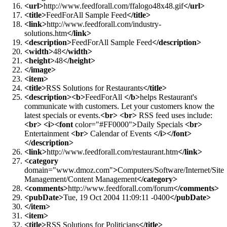
<webMaster>
webmaster@feedforall.com
</webMaster>
<generator>
FeedForAll Beta1 (0.0.1.8)
</generator>
<image>
<url>
http://www.feedforall.com/ffalogo48x48.gif
</url>
<title>
FeedForAll Sample Feed
</title>
<link>
http://www.feedforall.com/industry-
solutions.htm
</link>
<description>
FeedForAll Sample Feed
</description>
<width>
48
</width>
<height>
48
</height>
</image>
<item>
<title>
RSS Solutions for Restaurants
</title>
<description><b>
FeedForAll
</b>
helps Restaurant's
communicate with customers. Let your customers know the
latest specials or events.
<br>
<br>
RSS feed uses include:
<br>
<i><font
color="#FF0000"
>
Daily Specials
<br>
Entertainment
<br>
Calendar of Events
</i></font>
</description>
<link>
http://www.feedforall.com/restaurant.htm
</link>
<category
domain="www.dmoz.com"
>
Computers/Software/Internet/Site
Management/Content Management
</category>
<comments>
http://www.feedforall.com/forum
</comments>
<pubDate>
Tue, 19 Oct 2004 11:09:11 -0400
</pubDate>