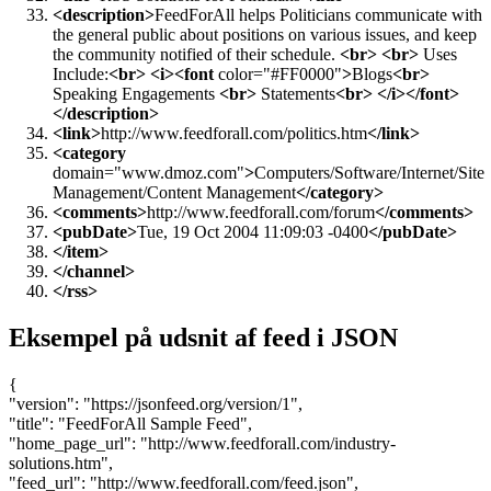
</item>
<item>
<title>
RSS Solutions for Politicians
</title>
<description>
FeedForAll helps Politicians communicate with
the general public about positions on various issues, and keep
the community notified of their schedule.
<br>
<br>
Uses
Include:
<br>
<i><font
color="#FF0000"
>
Blogs
<br>
Speaking Engagements
<br>
Statements
<br>
</i></font>
</description>
<link>
http://www.feedforall.com/politics.htm
</link>
<category
domain="www.dmoz.com"
>
Computers/Software/Internet/Site
Management/Content Management
</category>
<comments>
http://www.feedforall.com/forum
</comments>
<pubDate>
Tue, 19 Oct 2004 11:09:03 -0400
</pubDate>
</item>
</channel>
</rss>
Eksempel på udsnit af feed i JSON
{
"version": "https://jsonfeed.org/version/1",
"title": "FeedForAll Sample Feed",