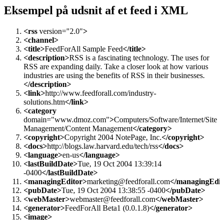
bruges bredt i API’er, da det integreres nemt med JavaScript
og moderne frameworks som React og Node.js.
Eksempel på udsnit af et feed i XML
<rss
version="2.0"
>
<channel>
<title>
FeedForAll Sample Feed
</title>
<description>
RSS is a fascinating technology. The uses for
RSS are expanding daily. Take a closer look at how various
industries are using the benefits of RSS in their businesses.
</description>
<link>
http://www.feedforall.com/industry-
solutions.htm
</link>
<category
domain="www.dmoz.com"
>
Computers/Software/Internet/Site
Management/Content Management
</category>
<copyright>
Copyright 2004 NotePage, Inc.
</copyright>
<docs>
http://blogs.law.harvard.edu/tech/rss
</docs>
<language>
en-us
</language>
<lastBuildDate>
Tue, 19 Oct 2004 13:39:14
-0400
</lastBuildDate>
<managingEditor>
marketing@feedforall.com
</managingEdi
<pubDate>
Tue, 19 Oct 2004 13:38:55 -0400
</pubDate>