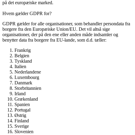
Loven trådte i kraft d. 25 Maj 2018 og gælder for alle virksomheder
på det europæiske marked.
Hvem gælder GDPR for?
GDPR gælder for alle organisationer, som behandler persondata fra
borgere fra den Europæiske Union/EU. Det vil altså sige
organisationer, der på den ene eller anden måde indsamler og
benytter data fra borgere fra EU-lande, som d.d. tæller:
Frankrig
Belgien
Tyskland
Italien
Nederlandene
Luxembourg
Danmark
Storbritannien
Irland
Grækenland
Spanien
Portugal
Østrig
Finland