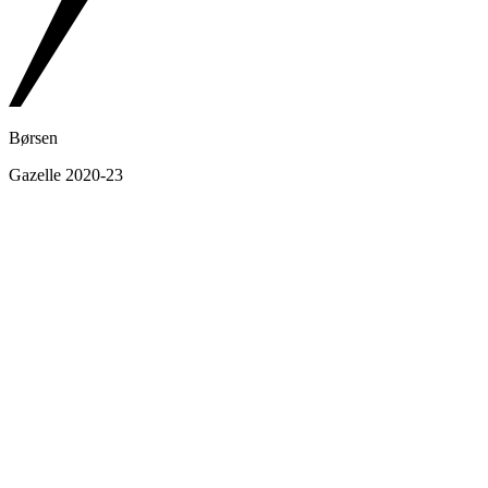
Børsen
Gazelle 2020-23
Shopify
Partners
Top 3% Certified
Confect Partner