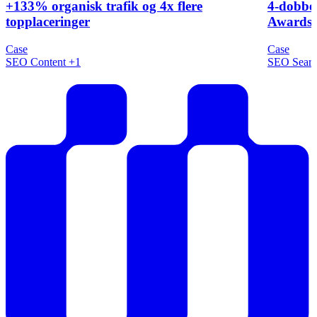
+133% organisk trafik og 4x flere
4-dobbel
topplaceringer
Awards 
Case
Case
SEO
Content
+1
SEO
Sear