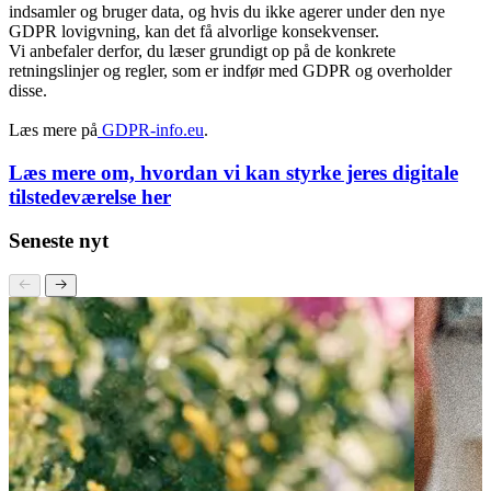
drives uden for EU).
Du vil nu som virksomhed blive stillet til ansvar for hvordan du
indsamler og bruger data, og hvis du ikke agerer under den nye
GDPR lovigvning, kan det få alvorlige konsekvenser.
Vi anbefaler derfor, du læser grundigt op på de konkrete
retningslinjer og regler, som er indfør med GDPR og overholder
disse.
Læs mere på
GDPR-info.eu
.
Læs mere om, hvordan vi kan styrke jeres digitale
tilstedeværelse her
Seneste nyt