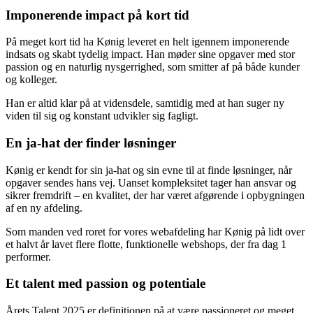
vidste, man manglede. Hans tilgang er professionel, struktureret og
præget af både bred og dyb faglighed inden for sit felt.
Imponerende impact på kort tid
På meget kort tid ha Kønig leveret en helt igennem imponerende
indsats og skabt tydelig impact. Han møder sine opgaver med stor
passion og en naturlig nysgerrighed, som smitter af på både kunder
og kolleger.
Han er altid klar på at vidensdele, samtidig med at han suger ny
viden til sig og konstant udvikler sig fagligt.
En ja-hat der finder løsninger
Kønig er kendt for sin ja-hat og sin evne til at finde løsninger, når
opgaver sendes hans vej. Uanset kompleksitet tager han ansvar og
sikrer fremdrift – en kvalitet, der har været afgørende i opbygningen
af en ny afdeling.
Som manden ved roret for vores webafdeling har Kønig på lidt over
et halvt år lavet flere flotte, funktionelle webshops, der fra dag 1
performer.