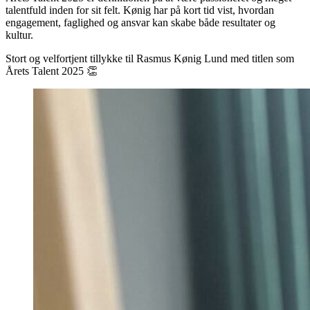
Et talent med passion og potentiale
Årets Talent 2025 er definitionen på at være passioneret og meget
talentfuld inden for sit felt. Kønig har på kort tid vist, hvordan
engagement, faglighed og ansvar kan skabe både resultater og
kultur.
Stort og velfortjent tillykke til Rasmus Kønig Lund med titlen som
Årets Talent 2025 👏