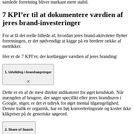
tilgængelighed og tillid i markedet. Det betyder i praksis, at jeres
konverteringer på de taktiske kanaler bliver billigere, og at jeres
samlede forretning bliver markant mere stabil.
7 KPI’er til at dokumentere værdien af
jeres brand-investeringer
For at få det reelle billede af, hvordan jeres brand-aktiviteter flytter
forretningen, er det nødvendigt at kigge på en bredere række af
metrikker.
Her er de 7 KPI’er, der kortlægger værdien af jeres branding:
1. Udvikling i brandsøgninger
Dette er en af de mest direkte indikatorer for øget kendskab. Når
mængden af brugere, der søger specifikt efter jeres brandnavn i
Google, stiger, er det et udtryk for øget mental tilgængelighed.
Denne trafik er organisk, har en høj konverteringsrate og koster ikke
klikpriser på de generiske søgeord.