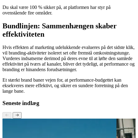
virksomhedsejer er at kontrollere, om dit valgte tredjeparts-værktøj
understøtter de fundamentale krav fra
Google Search Central
.
Du skal være 100 % sikker på, at platformen har styr på
ovenstående fire områder.
Bundlinjen: Sammenhængen skaber
effektiviteten
Hvis effekten af marketing udelukkende evalueres på det sidste klik,
vil branding-aktiviteter isoleret set ofte fremstå omkostningstunge.
Vurderes indsatserne derimod på deres evne til at løfte den samlede
effektivitet på tværs af kanaler, bliver det tydeligt, at performance og
branding er hinandens forudsætninger.
Et stærkt brand baner vejen for, at performance-budgettet kan
eksekveres mere effektivt, og sikrer en sundere forretning på den
lange bane.
Seneste indlæg