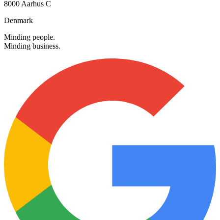
Klostergade 28, 3. sal
8000 Aarhus C
Denmark
Minding people.
Minding business.