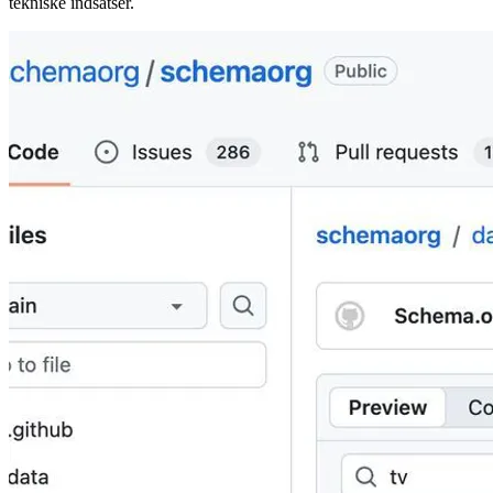
Schema-biblioteket. Det giver SEO-specialister og
marketingansvarlige et databaseret fundament til at prioritere de
tekniske indsatser.