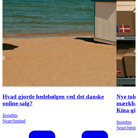
Hvad gjorde hedebølgen ved det danske
Nye told
online-salg?
mærkbar
Kina-gi
Insights
Searchmind
Insights