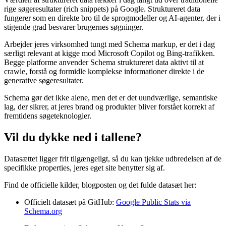
Schema i en tid med AI-søgemaskiner
Værdien af struktureret data rækker i dag langt ud over traditionelle
rige søgeresultater (rich snippets) på Google. Struktureret data
fungerer som en direkte bro til de sprogmodeller og AI-agenter, der i
stigende grad besvarer brugernes søgninger.
Arbejder jeres virksomhed tungt med Schema markup, er det i dag
særligt relevant at kigge mod Microsoft Copilot og Bing-trafikken.
Begge platforme anvender Schema struktureret data aktivt til at
crawle, forstå og formidle komplekse informationer direkte i de
generative søgeresultater.
Schema gør det ikke alene, men det er det uundværlige, semantiske
lag, der sikrer, at jeres brand og produkter bliver forstået korrekt af
fremtidens søgeteknologier.
Vil du dykke ned i tallene?
Datasættet ligger frit tilgængeligt, så du kan tjekke udbredelsen af de
specifikke properties, jeres eget site benytter sig af.
Find de officielle kilder, blogposten og det fulde datasæt her:
Officielt datasæt på GitHub:
Google Public Stats via