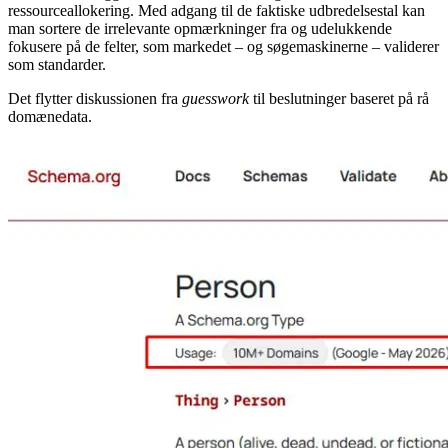
hvilke Schema-typer der vinder frem på tværs af internettet.
Når der skal lægges en teknisk SEO-strategi, handler det om effektiv
ressourceallokering. Med adgang til de faktiske udbredelsestal kan
man sortere de irrelevante opmærkninger fra og udelukkende
fokusere på de felter, som markedet – og søgemaskinerne – validerer
som standarder.
Det flytter diskussionen fra
guesswork
til beslutninger baseret på rå
domænedata.