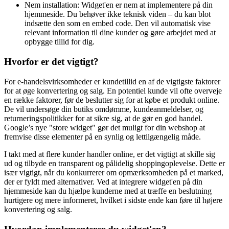
giver dig mulighed for at vælge den variant, der bedst
afspejler din virksomheds omdømme.
Nem installation: Widget'en er nem at implementere på din
hjemmeside. Du behøver ikke teknisk viden – du kan blot
indsætte den som en embed code. Den vil automatisk vise
relevant information til dine kunder og gøre arbejdet med at
opbygge tillid for dig.
Hvorfor er det vigtigt?
For e-handelsvirksomheder er kundetillid en af de vigtigste faktorer
for at øge konvertering og salg. En potentiel kunde vil ofte overveje
en række faktorer, før de beslutter sig for at købe et produkt online.
De vil undersøge din butiks omdømme, kundeanmeldelser, og
returneringspolitikker for at sikre sig, at de gør en god handel.
Google’s nye "store widget" gør det muligt for din webshop at
fremvise disse elementer på en synlig og lettilgængelig måde.
I takt med at flere kunder handler online, er det vigtigt at skille sig
ud og tilbyde en transparent og pålidelig shoppingoplevelse. Dette er
især vigtigt, når du konkurrerer om opmærksomheden på et marked,
der er fyldt med alternativer. Ved at integrere widget'en på din
hjemmeside kan du hjælpe kunderne med at træffe en beslutning
hurtigere og mere informeret, hvilket i sidste ende kan føre til højere