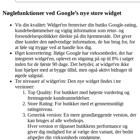
Nøglefunktioner ved Google’s nye store widget
Vis din kvalitet: Widget'en fremviser din butiks Google-rating,
kundebedømmelser og vigtig information som retur- og
forsendelsespolitikker direkte på din hjemmeside. Det giver
dine kunder den nødvendige information, de har brug for, for
at føle sig trygge ved at handle hos dig.
Øget konvertering: Ifølge Google har virksomheder, der har
integreret widget'en, oplevet en stigning på op til 8% i salget
inden for de første 90 dage. Det betyder, at widget'en ikke
kun hjælper med at bygge tillid, men også aktivt bidrager til
øgede salgstal.
Tre niveauer af widget'en: Den nye widget findes i tre
versioner:
Top Quality: For butikker med højeste vurdering og
fremragende kundeanmeldelser.
Store Rating: For butikker med et gennemsnitligt
ratingniveau.
Generisk version: En mere grundlæggende version, der
kan bruges af alle webshops.
Hver version er tilpasset butikkens performance og