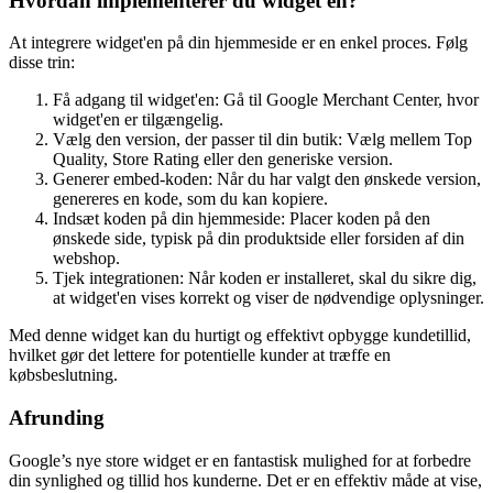
konvertering og salg.
Hvordan implementerer du widget'en?
At integrere widget'en på din hjemmeside er en enkel proces. Følg
disse trin:
Få adgang til widget'en: Gå til Google Merchant Center, hvor
widget'en er tilgængelig.
Vælg den version, der passer til din butik: Vælg mellem Top
Quality, Store Rating eller den generiske version.
Generer embed-koden: Når du har valgt den ønskede version,
genereres en kode, som du kan kopiere.
Indsæt koden på din hjemmeside: Placer koden på den
ønskede side, typisk på din produktside eller forsiden af din
webshop.
Tjek integrationen: Når koden er installeret, skal du sikre dig,
at widget'en vises korrekt og viser de nødvendige oplysninger.
Med denne widget kan du hurtigt og effektivt opbygge kundetillid,
hvilket gør det lettere for potentielle kunder at træffe en
købsbeslutning.
Afrunding