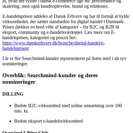
2026, hvor 20 virksomheder i hver kategori går videre i
konkurrencen. Listen fungerer samtidig som et stærkt øjebliksbillede
af, hvad der fylder i dansk e-commerce lige nu: performance og
skalering, men også kundeoplevelse, brand og relationer.
E-handelsprisen uddeles af Dansk Erhverv og har til formål at hylde
virksomheder, der sætter standarden for digital handel i Danmark.
Prisen dækker en bred vifte af kategorier – fra B2C og B2B til
eksport, community og e-handelsværktøjer. Læs mere om E-
handelsprisen, kategorier og proces her:
https://www.danskerhverv.dk/branche/digital-handel/e-
handelsprisen/
I år er fire Searchmind-kunder repræsenteret på listen med i alt syv
nomineringer.
Overblik: Searchmind-kunder og deres
nomineringer
DILLING
Bedste B2C-virksomhed med online omsætning over 100
mio. kr.
Bedste eksport e-handelsvirksomhed