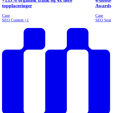
+133% organisk trafik og 4x flere
4-dobbel
topplaceringer
Awards 
Case
Case
SEO
Content
+1
SEO
Sear