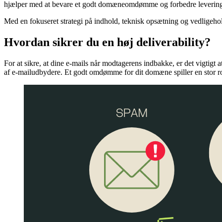
IP warming og regelmæssig listehygiejne spiller også en central rolle.
Derudover er det vigtigt at forstå og tilpasse sig e-mailudbydernes 
hjælper med at bevare et godt domæneomdømme og forbedre levering
Med en fokuseret strategi på indhold, teknisk opsætning og vedligehol
Hvordan sikrer du en høj deliverability?
For at sikre, at dine e-mails når modtagerens indbakke, er det vigtigt
af e-mailudbydere. Et godt omdømme for dit domæne spiller en stor rol