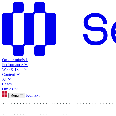
On our minds
1
Performance
Web & Data
Content
AI
Cases
Om os
Kontakt
Menu