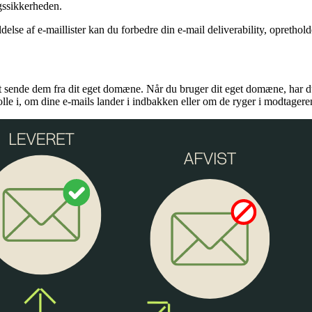
generelle krav til e-mail deliverability. Dette inkluderer korrekt imp
ssikkerheden.
delse af e-maillister kan du forbedre din e-mail deliverability, opreth
 at sende dem fra dit eget domæne. Når du bruger dit eget domæne, har d
le i, om dine e-mails lander i indbakken eller om de ryger i modtageren