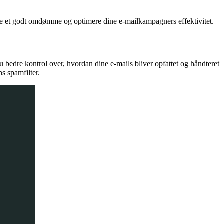
lementering af autentificeringsmetoder som SPF, DKIM og DMARC, som
olde et godt omdømme og optimere dine e-mailkampagners effektivitet.
u bedre kontrol over, hvordan dine e-mails bliver opfattet og håndteret
s spamfilter.