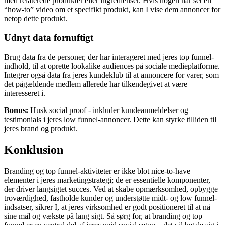
Målret annoncer baseret på det indhold, de har interageret med. For
eksempel, hvis en bruger har læst en opskrift, kan I vise annoncer
med relaterede produkter eller ingredienser. Hvis nogen har set en
“how-to” video om et specifikt produkt, kan I vise dem annoncer for
netop dette produkt.
Udnyt data fornuftigt
Brug data fra de personer, der har interageret med jeres top funnel-
indhold, til at oprette lookalike audiences på sociale medieplatforme.
Integrer også data fra jeres kundeklub til at annoncere for varer, som
det pågældende medlem allerede har tilkendegivet at være
interesseret i.
Bonus:
Husk social proof - inkluder kundeanmeldelser og
testimonials i jeres low funnel-annoncer. Dette kan styrke tilliden til
jeres brand og produkt.
Konklusion
Branding og top funnel-aktiviteter er ikke blot nice-to-have
elementer i jeres marketingstrategi; de er essentielle komponenter,
der driver langsigtet succes. Ved at skabe opmærksomhed, opbygge
troværdighed, fastholde kunder og understøtte midt- og low funnel-