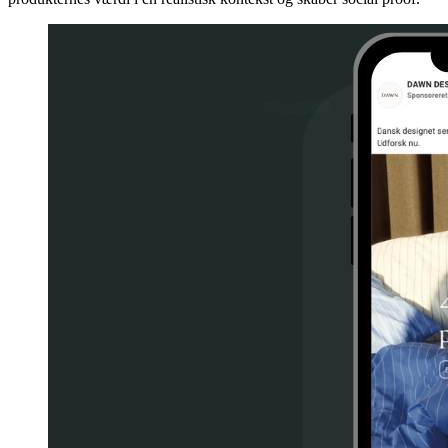
Del historier fra tilfredse kunder, der viser, hvordan de bruger jeres
produkter i deres hverdag. Dette skaber troværdighed, viser
produkternes værdi i en realistisk kontekst og skaber social proof.