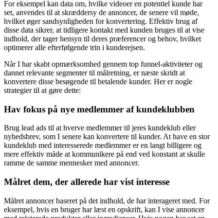
efterfølgende marketingindsatser.
For eksempel kan data om, hvilke videoer en potentiel kunde har
set, anvendes til at skræddersy de annoncer, de senere vil møde,
hvilket øger sandsynligheden for konvertering. Effektiv brug af
disse data sikrer, at tidligere kontakt med kunden bruges til at vise
indhold, der tager hensyn til deres præferencer og behov, hvilket
optimerer alle efterfølgende trin i kunderejsen.
Når I har skabt opmærksomhed gennem top funnel-aktiviteter og
dannet relevante segmenter til målretning, er næste skridt at
konvertere disse besøgende til betalende kunder. Her er nogle
strategier til at gøre dette:
Hav fokus på nye medlemmer af kundeklubben
Brug lead ads til at hverve medlemmer til jeres kundeklub eller
nyhedsbrev, som I senere kan konvertere til kunder. At have en stor
kundeklub med interesserede medlemmer er en langt billigere og
mere effektiv måde at kommunikere på end ved konstant at skulle
ramme de samme mennesker med annoncer.
Målret dem, der allerede har vist interesse