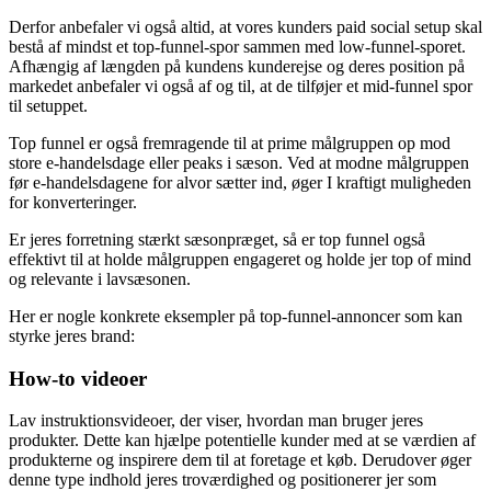
autentisk, er kunder mere tilbøjelige til at vælge jeres produkter eller
tjenester.
Derfor anbefaler vi også altid, at vores kunders paid social setup skal
bestå af mindst et top-funnel-spor sammen med low-funnel-sporet.
Afhængig af længden på kundens kunderejse og deres position på
markedet anbefaler vi også af og til, at de tilføjer et mid-funnel spor
til setuppet.
Top funnel er også fremragende til at prime målgruppen op mod
store e-handelsdage eller peaks i sæson. Ved at modne målgruppen
før e-handelsdagene for alvor sætter ind, øger I kraftigt muligheden
for konverteringer.
Er jeres forretning stærkt sæsonpræget, så er top funnel også
effektivt til at holde målgruppen engageret og holde jer top of mind
og relevante i lavsæsonen.
Her er nogle konkrete eksempler på top-funnel-annoncer som kan
styrke jeres brand:
How-to videoer
Lav instruktionsvideoer, der viser, hvordan man bruger jeres
produkter. Dette kan hjælpe potentielle kunder med at se værdien af