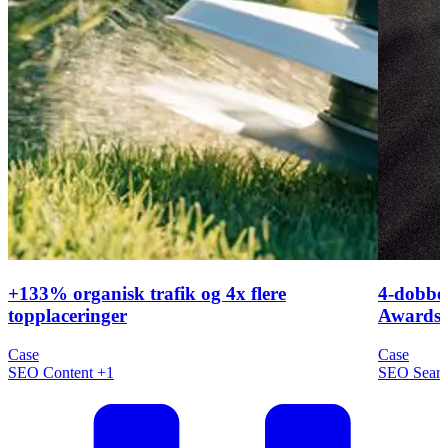
+133% organisk trafik og 4x flere
4-dobbel
topplaceringer
Awards 
Case
Case
SEO
Content
+1
SEO
Sear