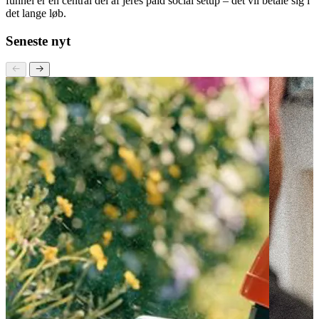
indsatser, sikrer I, at jeres virksomhed er godt positioneret til at nå
sine mål og vækste på lang sigt. Så sørg for, at branding og top
funnel er en central del af jeres paid social setup – det vil betale sig i
det lange løb.
Seneste nyt