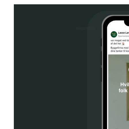
relaterer til jeres indhold. Dette kan engagere besøgende yderligere
og gøre dem opmærksomme på jeres produkter.