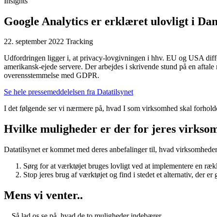
Insights
Google Analytics er erklæret ulovligt i Da
22. september 2022
Tracking
Udfordringen ligger i, at privacy-lovgivningen i hhv. EU og USA diffe
amerikansk-ejede servere. Der arbejdes i skrivende stund på en afta
overensstemmelse med GDPR.
Se hele pressemeddelelsen fra Datatilsynet
I det følgende ser vi nærmere på, hvad I som virksomhed skal forholde je
Hvilke muligheder er der for jeres virks
Datatilsynet er kommet med deres anbefalinger til, hvad virksomheder k
Sørg for at værktøjet bruges lovligt ved at implementere en ræk
Stop jeres brug af værktøjet og find i stedet et alternativ, der