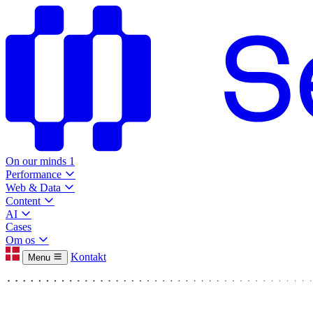
On our minds
1
Performance
Web & Data
Content
AI
Cases
Om os
Kontakt
Menu