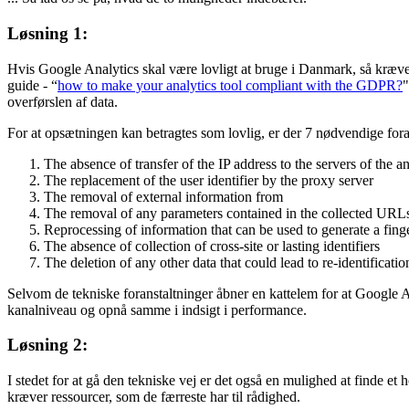
Mens vi venter..
... Så lad os se på, hvad de to muligheder indebærer.
Løsning 1:
Hvis Google Analytics skal være lovligt at bruge i Danmark, så kræve
guide - “
how to make your analytics tool compliant with the GDPR?
"
overførslen af data.
For at opsætningen kan betragtes som lovlig, er der 7 nødvendige fora
The absence of transfer of the IP address to the servers of the an
The replacement of the user identifier by the proxy server
The removal of external information from
The removal of any parameters contained in the collected URL
Reprocessing of information that can be used to generate a fing
The absence of collection of cross-site or lasting identifiers
The deletion of any other data that could lead to re-identificatio
Selvom de tekniske foranstaltninger åbner en kattelem for at Google An
kanalniveau og opnå samme i indsigt i performance.
Løsning 2: