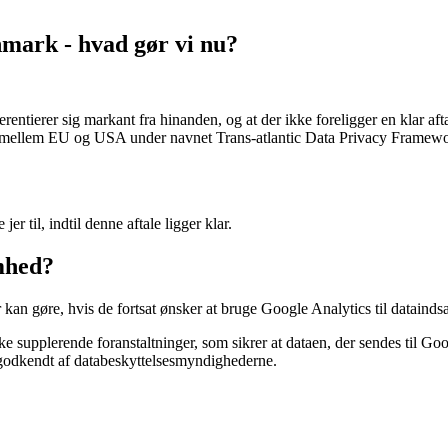
nmark - hvad gør vi nu?
rentierer sig markant fra hinanden, og at der ikke foreligger en klar a
le mellem EU og USA under navnet Trans-atlantic Data Privacy Framework
r til, indtil denne aftale ligger klar.
omhed?
an gøre, hvis de fortsat ønsker at bruge Google Analytics til dataindsa
ke supplerende foranstaltninger, som sikrer at dataen, der sendes til Go
 er godkendt af databeskyttelsesmyndighederne.