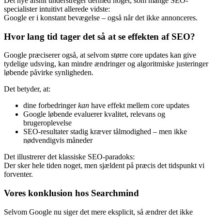
men som stadig påvirker søgeresultaterne.
Det nye afsnit understreger dermed noget, som mange SEO-
specialister intuitivt allerede vidste:
Google er i konstant bevægelse – også når det ikke annonceres.
Hvor lang tid tager det så at se effekten af SEO?
Google præciserer også, at selvom større core updates kan give
tydelige udsving, kan mindre ændringer og algoritmiske justeringer
løbende påvirke synligheden.
Det betyder, at:
dine forbedringer
kan
have effekt mellem core updates
Google løbende evaluerer kvalitet, relevans og
brugeroplevelse
SEO-resultater stadig kræver tålmodighed – men ikke
nødvendigvis måneder
Det illustrerer det klassiske SEO-paradoks:
Der sker hele tiden noget, men sjældent på præcis det tidspunkt vi
forventer.
Vores konklusion hos Searchmind