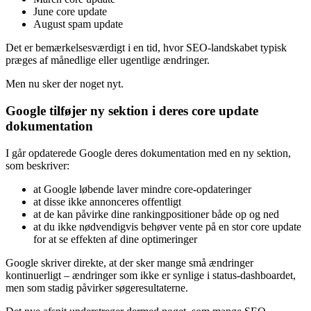
På Googles Search Status Dashboard har vi kun set tre updates:
March core update
June core update
August spam update
Det er bemærkelsesværdigt i en tid, hvor SEO-landskabet typisk
præges af månedlige eller ugentlige ændringer.
Men nu sker der noget nyt.
Google tilføjer ny sektion i deres core update
dokumentation
I går opdaterede Google deres dokumentation med en ny sektion,
som beskriver:
at Google løbende laver mindre core-opdateringer
at disse ikke annonceres offentligt
at de kan påvirke dine rankingpositioner både op og ned
at du ikke nødvendigvis behøver vente på en stor core update
for at se effekten af dine optimeringer
Google skriver direkte, at der sker mange små ændringer
kontinuerligt – ændringer som ikke er synlige i status-dashboardet,