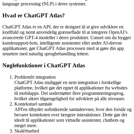
efterspørgslen på konversations-AI vokser, tilbyder dette nye
værktøj udviklere en strømlinet måde at integrere avanceret natural
language processing (NLP) i deres systemer.
Hvad er ChatGPT Atlas?
ChatGPT Atlas er en API, der er designet til at give udviklere en
kraftfuld og nemt anvendelig grænseflade til at integrere OpenAI’s
avancerede GPT-4 modeller i deres produkter. Uanset om du bygger
kundesupport-bots, intelligente assistenter eller andre AI-drevne
applikationer, gør ChatGPT Atlas processen med at gøre din app
smartere med naturlig sprogbehandling lettere.
Nøglefunktioner i ChatGPT Atlas
Problemfri integration
ChatGPT Atlas muliggør en nem integration i forskellige
platforme, hvilket gør det egnet til applikationer fra websites
til mobilapps. Det understøtter flere programmeringssprog,
hvilket sikrer tilgængelighed for udviklere på alle niveauer.
Kontekstuel samtale
API'en tilbyder sofistikerede samtaleevner, hvor den forstår og
bevarer konteksten over længere interaktioner. Dette gør det
ideelt til applikationer som virtuelle assistenter, chatbots og