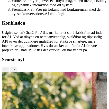
Strømlinet udvikling: Gør det lettere at integrere
konversations-AI i din app.
Forbedret brugeroplevelse: Tilbyd brugerne en mere personlig
og dynamisk interaktion med dit system.
Fremtidssikret: Vær på forkant med konkurrencen med den
nyeste konversations-AI teknologi.
Konklusion
Udgivelsen af ChatGPT Atlas markerer et stort skridt fremad inden
for AI. Ved at tilbyde en nemt anvendelig, skalérbar og tilpasselig
API giver det udviklere mulighed for at skabe smartere, mere
interaktive applikationer. Hvis du ønsker at løfte dit AI-drevne
projekt, er ChatGPT Atlas det værktøj, du har ventet på.
Seneste nyt