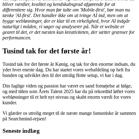
performance for resten af 2026?
Tal højt om jeres AI-ambitioner og værn om jeres brand. I en AI-tid
bliver værdier, kvalitet og kendskabsgrad afgørende for at
differentiere sig. Hvor man før talte om 'Mobile-first', bør man nu
tænke 'AI-first'. Det handler ikke om at tvinge AI ind, men om at
bygge webløsninger, der er klar til en virkelighed, hvor AI indgår
naturligt i måden, vi søger og analyserer på. Når et website er
gearet til det, er det næsten kun kreativiteten, der sætter grænser for
performancen.
Tusind tak for det første år!
Tusind tak for det første år Kønig, og tak for den enorme indsats, du
yder hver eneste dag. Du har startet vores webafdeling op helt fra
bunden og udviklet den til det utrolig flotte setup, vi har i dag.
Din faglige viden og passion har været en sand fornøjelse at følge,
og med titlen som Årets Talent 2025 har du på rekordtid løftet vores
webløsninger til et helt nyt niveau og skabt enorm værdi for vores
kunder.
Vi glæder os utrolig meget til de næste mange fantastiske år sammen
på Searchmind-rejsen!