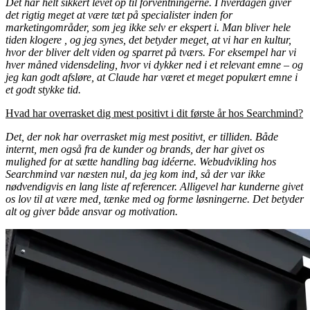
sammen med forretningens vision, drift og marketing. Samtidig
tiltalte det mig, at jeg kunne udvikle mig endnu mere.
Det har helt sikkert levet op til forventningerne. I hverdagen giver
det rigtig meget at være tæt på specialister inden for
marketingområder, som jeg ikke selv er ekspert i. Man bliver hele
tiden klogere , og jeg synes, det betyder meget, at vi har en kultur,
hvor der bliver delt viden og sparret på tværs. For eksempel har vi
hver måned vidensdeling, hvor vi dykker ned i et relevant emne – og
jeg kan godt afsløre, at Claude har været et meget populært emne i
et godt stykke tid.
Hvad har overrasket dig mest positivt i dit første år hos Searchmind?
Det, der nok har overrasket mig mest positivt, er tilliden. Både
internt, men også fra de kunder og brands, der har givet os
mulighed for at sætte handling bag idéerne. Webudvikling hos
Searchmind var næsten nul, da jeg kom ind, så der var ikke
nødvendigvis en lang liste af referencer. Alligevel har kunderne givet
os lov til at være med, tænke med og forme løsningerne. Det betyder
alt og giver både ansvar og motivation.