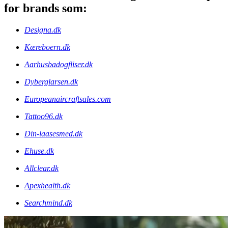
store platforme og webløsninger. Han er
blandt andet manden bag tekniske setups
for brands som:
Designa.dk
Kæreboern.dk
Aarhusbadogfliser.dk
Dyberglarsen.dk
Europeanaircraftsales.com
Tattoo96.dk
Din-laasesmed.dk
Ehuse.dk
Allclear.dk
Apexhealth.dk
Searchmind.dk