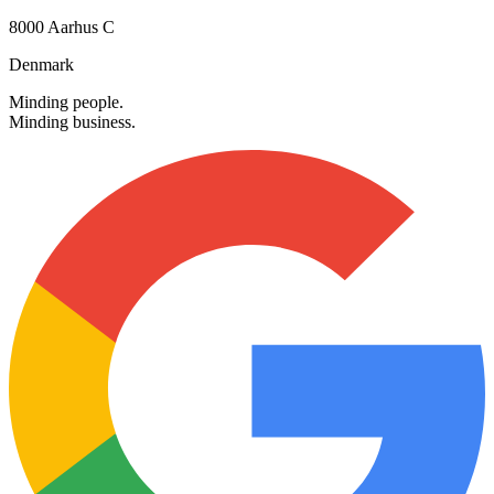
Klostergade 28, 3. sal
8000 Aarhus C
Denmark
Minding people.
Minding business.