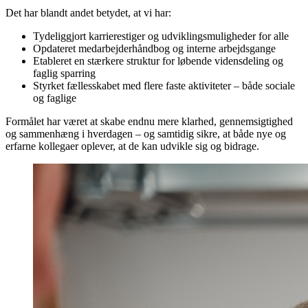
allerede er kernen i Searchmind: vores mennesker og vores måde at
arbejde sammen på.
Det har blandt andet betydet, at vi har:
Tydeliggjort karrierestiger og udviklingsmuligheder for alle
Opdateret medarbejderhåndbog og interne arbejdsgange
Etableret en stærkere struktur for løbende vidensdeling og
faglig sparring
Styrket fællesskabet med flere faste aktiviteter – både sociale
og faglige
Formålet har været at skabe endnu mere klarhed, gennemsigtighed
og sammenhæng i hverdagen – og samtidig sikre, at både nye og
erfarne kollegaer oplever, at de kan udvikle sig og bidrage.