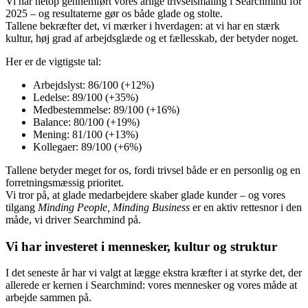
Vi har netop gennemført vores årlige trivselsmåling i Searchmind for
2025 – og resultaterne gør os både glade og stolte.
Tallene bekræfter det, vi mærker i hverdagen: at vi har en stærk
kultur, høj grad af arbejdsglæde og et fællesskab, der betyder noget.
Her er de vigtigste tal:
Arbejdslyst: 86/100 (+12%)
Ledelse: 89/100 (+35%)
Medbestemmelse: 89/100 (+16%)
Balance: 80/100 (+19%)
Mening: 81/100 (+13%)
Kollegaer: 89/100 (+6%)
Tallene betyder meget for os, fordi trivsel både er en personlig og en
forretningsmæssig prioritet.
Vi tror på, at glade medarbejdere skaber glade kunder – og vores
tilgang
Minding People, Minding Business
er en aktiv rettesnor i den
måde, vi driver Searchmind på.
Vi har investeret i mennesker, kultur og struktur
I det seneste år har vi valgt at lægge ekstra kræfter i at styrke det, der