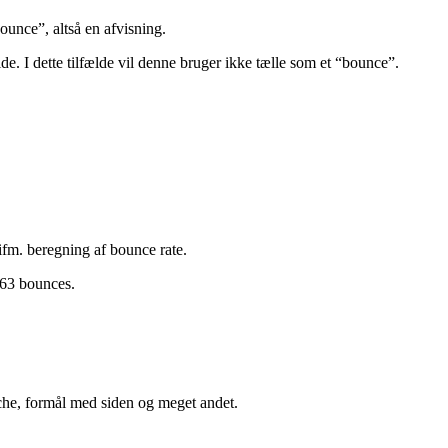
 side, der forlader siden igen uden at foretage sig nogen handling på
ounce”, altså en afvisning.
de. I dette tilfælde vil denne bruger ikke tælle som et “bounce”.
 ifm. beregning af bounce rate.
163 bounces.