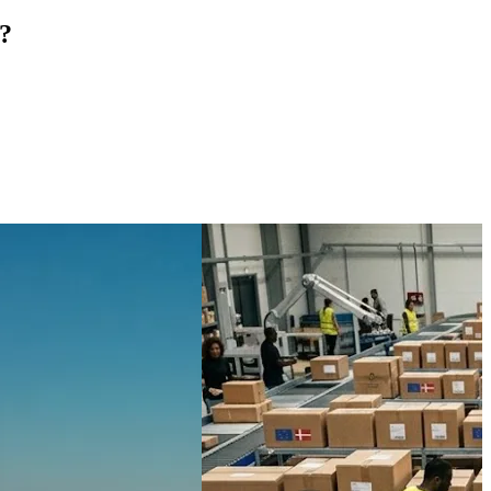
anche, formål med siden og meget andet.
e?