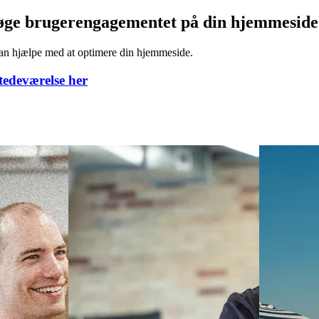
 er. Dette vil altid afhænge af, hvilken side der er tale om, kanal, br
ngsprocent på under 60% acceptabel. Alt under 50% er godt.
 øge brugerengagementet på din hjemmesid
kan hjælpe med at optimere din hjemmeside.
stedeværelse her