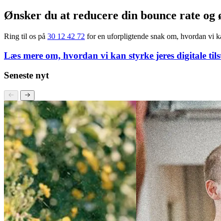
Hvad er en god bounce rate?
Der findes ikke som sådan et entydigt svar på, hvad en god bounce rate
Typisk siger man dog at for en forside på en
webshop
, er en afvisni
Ønsker du at reducere din bounce rate og
Ring til os på
30 12 42 72
for en uforpligtende snak om, hvordan vi 
Læs mere om, hvordan vi kan styrke jeres digitale til
Seneste nyt