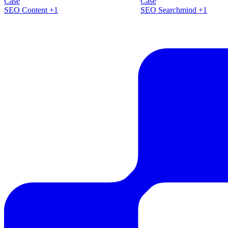
+133% organisk trafik og 4x
4-dobbelt nominering
flere topplaceringer
Global Search Awar
Case
Case
SEO
Content
+1
SEO
Searchmind
+1