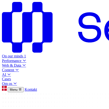
On our minds
1
Performance
Web & Data
Content
AI
Cases
Om os
Kontakt
Menu