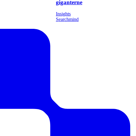
de hedebølgen ved
Nye toldregler træder i kraft i
 online-salg?
dag: En mærkbar fordel for
danske webshops mod Kina-
giganterne
Insights
Searchmind