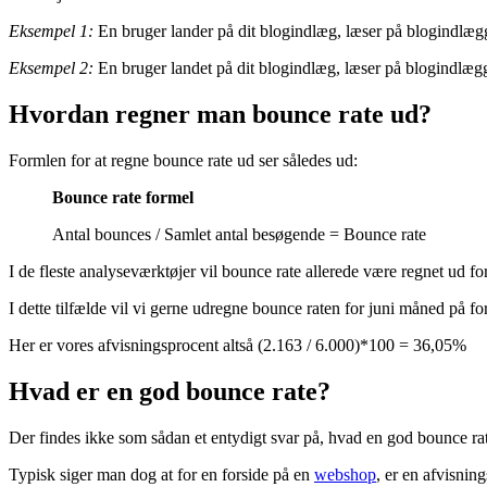
Hvad er bounce rate?
“Bounce rate”, også på dansk kaldet “Afvisningsprocent”, er et begreb
siden/hjemmesiden.
Eksempel 1:
En bruger lander på dit blogindlæg, læser på blogindlægget
Eksempel 2:
En bruger landet på dit blogindlæg, læser på blogindlægge
Hvordan regner man bounce rate ud?
Formlen for at regne bounce rate ud ser således ud:
Bounce rate formel
Antal bounces / Samlet antal besøgende = Bounce rate
I de fleste analyseværktøjer vil bounce rate allerede være regnet ud f
I dette tilfælde vil vi gerne udregne bounce raten for juni måned på 
Her er vores afvisningsprocent altså (2.163 / 6.000)*100 = 36,05%