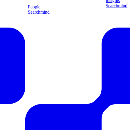
 til
Mød Kasper Mathiesen: 1 år
Hvad gjor
ds 2026
som Senior Business Developer
det danske
hos Searchmind
Insights
Searchmind
People
Searchmind