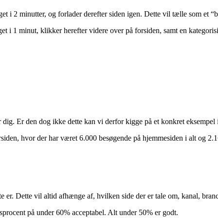
, der dækker over, hvor stor en procentdel af ens besøgende på en given
 i 2 minutter, og forlader derefter siden igen. Dette vil tælle som et “b
t i 1 minut, klikker herefter videre over på forsiden, samt en kategorisi
or dig. Er den dog ikke dette kan vi derfor kigge på et konkret eksempel
forsiden, hvor der har været 6.000 besøgende på hjemmesiden i alt og 2.