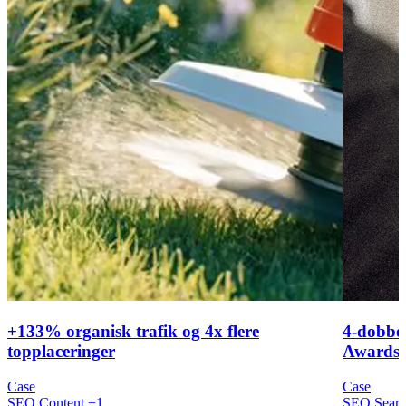
+133% organisk trafik og 4x flere
4-dobbel
topplaceringer
Awards 