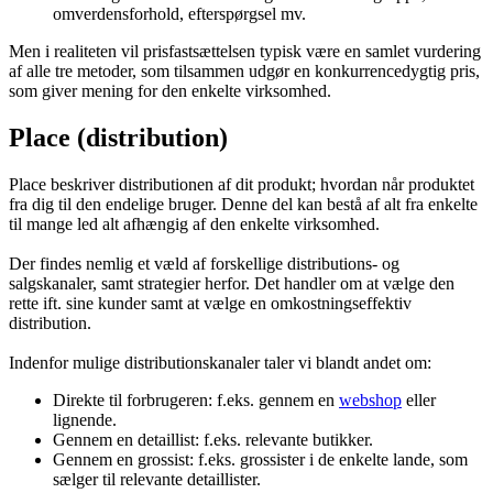
Markedsføringsorienteret:
Prisfastsættelsen er ud fra en
vurdering af markedsforhold og herunder: målgruppe,
omverdensforhold, efterspørgsel mv.
Men i realiteten vil prisfastsættelsen typisk være en samlet vurdering
af alle tre metoder, som tilsammen udgør en konkurrencedygtig pris,
som giver mening for den enkelte virksomhed.
Place (distribution)
Place beskriver distributionen af dit produkt; hvordan når produktet
fra dig til den endelige bruger. Denne del kan bestå af alt fra enkelte
til mange led alt afhængig af den enkelte virksomhed.
Der findes nemlig et væld af forskellige distributions- og
salgskanaler, samt strategier herfor. Det handler om at vælge den
rette ift. sine kunder samt at vælge en omkostningseffektiv
distribution.
Indenfor mulige distributionskanaler taler vi blandt andet om:
Direkte til forbrugeren: f.eks. gennem en
webshop
eller
lignende.
Gennem en detaillist: f.eks. relevante butikker.