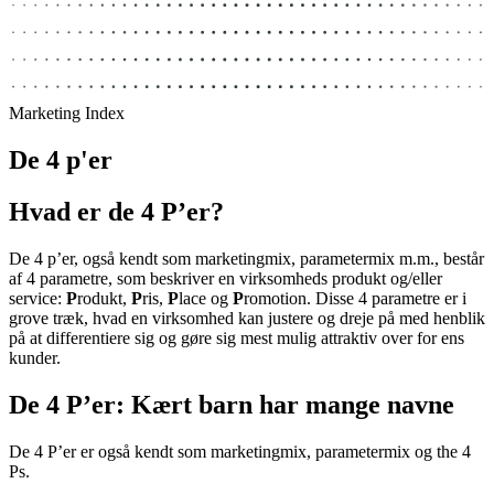
Marketing Index
De 4 p'er
Hvad er de 4 P’er?
De 4 p’er, også kendt som marketingmix, parametermix m.m., består
af 4 parametre, som beskriver en virksomheds produkt og/eller
service:
P
rodukt,
P
ris,
P
lace og
P
romotion. Disse 4 parametre er i
grove træk, hvad en virksomhed kan justere og dreje på med henblik
på at differentiere sig og gøre sig mest mulig attraktiv over for ens
kunder.
De 4 P’er: Kært barn har mange navne