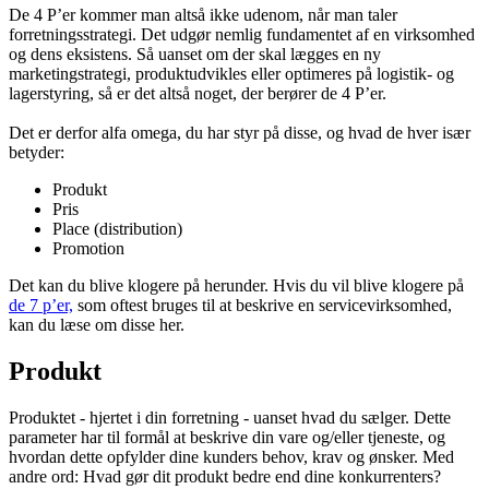
De 4 P’er er også kendt som marketingmix, parametermix og the 4
Ps.
De 4 P’er kommer man altså ikke udenom, når man taler
forretningsstrategi. Det udgør nemlig fundamentet af en virksomhed
og dens eksistens. Så uanset om der skal lægges en ny
marketingstrategi, produktudvikles eller optimeres på logistik- og
lagerstyring, så er det altså noget, der berører de 4 P’er.
Det er derfor alfa omega, du har styr på disse, og hvad de hver især
betyder:
Produkt
Pris
Place (distribution)
Promotion
Det kan du blive klogere på herunder. Hvis du vil blive klogere på
de 7 p’er,
som oftest bruges til at beskrive en servicevirksomhed,
kan du læse om disse her.
Produkt
Produktet - hjertet i din forretning - uanset hvad du sælger. Dette
parameter har til formål at beskrive din vare og/eller tjeneste, og