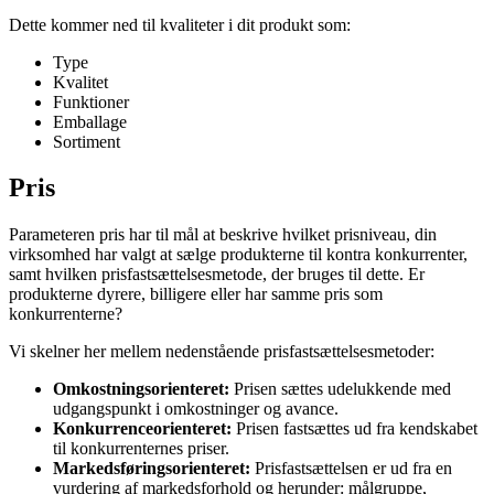
hvordan dette opfylder dine kunders behov, krav og ønsker. Med
andre ord: Hvad gør dit produkt bedre end dine konkurrenters?
Dette kommer ned til kvaliteter i dit produkt som:
Type
Kvalitet
Funktioner
Emballage
Sortiment
Pris
Parameteren pris har til mål at beskrive hvilket prisniveau, din
virksomhed har valgt at sælge produkterne til kontra konkurrenter,
samt hvilken prisfastsættelsesmetode, der bruges til dette. Er
produkterne dyrere, billigere eller har samme pris som
konkurrenterne?
Vi skelner her mellem nedenstående prisfastsættelsesmetoder:
Omkostningsorienteret:
Prisen sættes udelukkende med
udgangspunkt i omkostninger og avance.
Konkurrenceorienteret:
Prisen fastsættes ud fra kendskabet
til konkurrenternes priser.