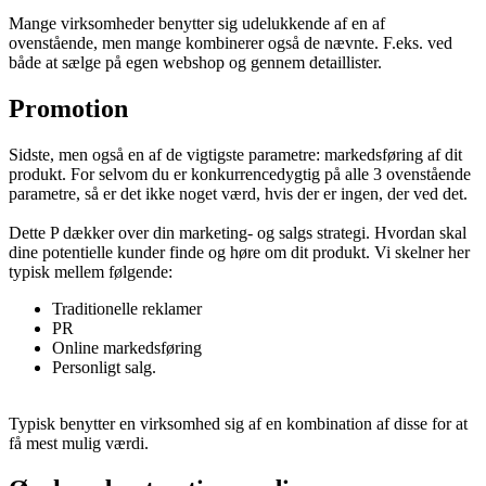
Gennem en grossist: f.eks. grossister i de enkelte lande, som
sælger til relevante detaillister.
Mange virksomheder benytter sig udelukkende af en af
ovenstående, men mange kombinerer også de nævnte. F.eks. ved
både at sælge på egen webshop og gennem detaillister.
Promotion
Sidste, men også en af de vigtigste parametre: markedsføring af dit
produkt. For selvom du er konkurrencedygtig på alle 3 ovenstående
parametre, så er det ikke noget værd, hvis der er ingen, der ved det.
Dette P dækker over din marketing- og salgs strategi. Hvordan skal
dine potentielle kunder finde og høre om dit produkt. Vi skelner her
typisk mellem følgende:
Traditionelle reklamer
PR
Online markedsføring
Personligt salg.
Typisk benytter en virksomhed sig af en kombination af disse for at