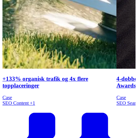
+133% organisk trafik og 4x flere
4-dobbel
topplaceringer
Awards 
Case
Case
SEO
Content
+1
SEO
Sear