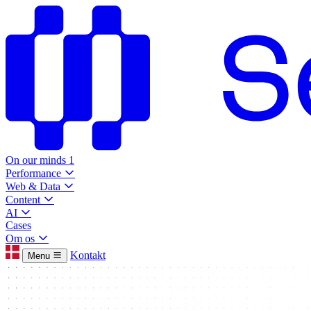
On our minds
1
Performance
Web & Data
Content
AI
Cases
Om os
Kontakt
Menu