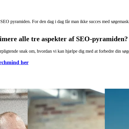
nner grundlaget for hjemmesiden og dens potentiale i søgemaskinerne.
a beskrivelser mv. og øverst er der offsite og eksterne signaler som lin
ks. ikke med linkbuilding, uden der er styr på de vigtigste tekniske 
 SEO pyramiden. For den dag i dag får man ikke succes med søgemaskine
timere alle tre aspekter af SEO-pyramiden?
rpligtende snak om, hvordan vi kan hjælpe dig med at forbedre din sø
rchmind her