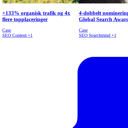
+133% organisk trafik og 4x
4-dobbelt nominering
flere topplaceringer
Global Search Awar
Case
Case
SEO
Content
+1
SEO
Searchmind
+1