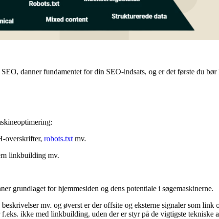
EO, danner fundamentet for din SEO-indsats, og er det første du bør ha
askineoptimering:
-overskrifter,
robots.txt
mv.
ern linkbuilding mv.