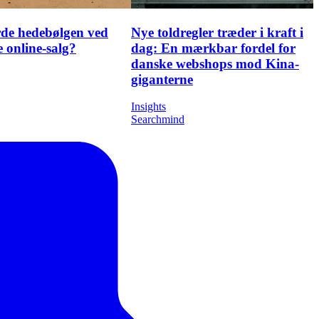
de hedebølgen ved
Nye toldregler træder i kraft i
 online-salg?
dag: En mærkbar fordel for
danske webshops mod Kina-
giganterne
Insights
Searchmind