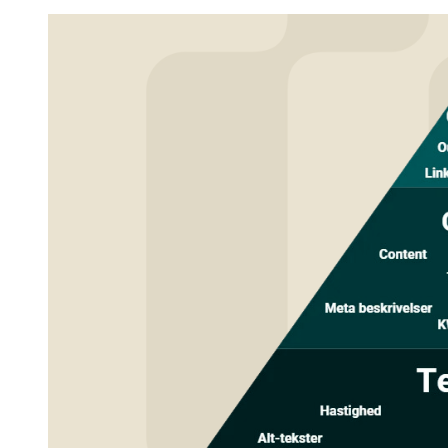
Teknisk SEO
Onsite SEO
Offsite SEO (
Linkbuilding
)
Herunder ser du SEO Pyramiden og en række af de elementer, som hve