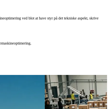
k og omtale på andre hjemmesider:
aspekter af hjemmesiden.
optimering ved blot at have styr på det tekniske aspekt, skrive
gemaskineoptimering.