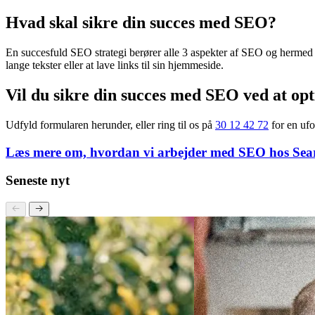
Offsite SEO: Herunder linkbuilding, mentions mv.
Som det kan ses i pyramiden er det, det tekniske fundamentet som da
Herefter er der onsite, som indebærer indhold på siden, title tags, met
Som udgangspunkt arbejder man med SEO nedefra og op og arbejder f.e
Hvad skal sikre din succes med SEO?
En succesfuld SEO strategi berører alle 3 aspekter af SEO og hermed
lange tekster eller at lave links til sin hjemmeside.
Vil du sikre din succes med SEO ved at op
Udfyld formularen herunder, eller ring til os på
30 12 42 72
for en ufo
Læs mere om, hvordan vi arbejder med SEO hos Sea
Seneste nyt