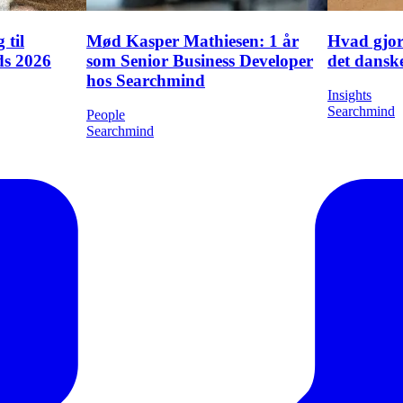
 til
Mød Kasper Mathiesen: 1 år
Hvad gjor
ds 2026
som Senior Business Developer
det danske
hos Searchmind
Insights
Searchmind
People
Searchmind