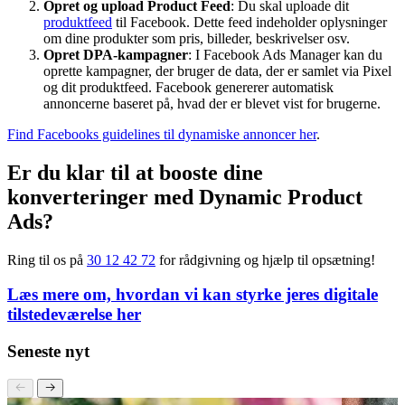
Opsæt Facebook Pixel
: Du skal have installeret Facebook
Pixel på din hjemmeside for at kunne spore brugerens
interaktioner med dine produkter.
Opret og upload Product Feed
: Du skal uploade dit
produktfeed
til Facebook. Dette feed indeholder oplysninger
om dine produkter som pris, billeder, beskrivelser osv.
Opret DPA-kampagner
: I Facebook Ads Manager kan du
oprette kampagner, der bruger de data, der er samlet via Pixel
og dit produktfeed. Facebook genererer automatisk
annoncerne baseret på, hvad der er blevet vist for brugerne.
Find Facebooks guidelines til dynamiske annoncer her
.
Er du klar til at booste dine
konverteringer med Dynamic Product
Ads?
Ring til os på
30 12 42 72
for rådgivning og hjælp til opsætning!
Læs mere om, hvordan vi kan styrke jeres digitale
tilstedeværelse her
Seneste nyt