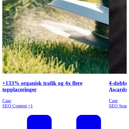
+133% organisk trafik og 4x flere
4-dobbel
topplaceringer
Awards 
Case
Case
SEO
Content
+1
SEO
Sear