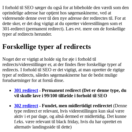
Redirect ift. SEO
I forhold til SEO sørger du også for at bibeholde den værdi som den
oprindelige adresse har optjent hos søgemaskinerne, ved at
videresende denne over til den nye adresse der redirectes til. For at
dette sker, er det dog vigtigt at du opretter viderestillingen som et
301-redirect (permanent redirect). Læs evt. mere om de forskellige
typer af redirects herunder.
Forskellige typer af redirects
Noget der er vigtigt at holde sig for øje i forhold til
redirects/viderestillinger er, at der findes flere forskellige typer af
redirects. I forhold til SEO er det vigtigt, at man opretter de rigtige
typer af redirects, således søgemaskinerne har de bedst mulige
forudsætninger for at forstå disse.
301 redirect
- Permanent redirect (Det er denne type, du
vil skulle lave i 99/100 tilfælde i forhold til SEO
302 redirect
- Fundet, men midlertidigt redirectet
(Denne
type redirect er relevant, hvis viderestillingen kun skal være
aktiv i et par dage, og altså dermed er midlertidig. Det kunne