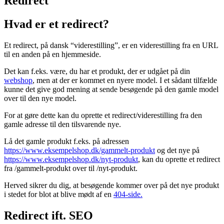
Redirect
Hvad er et redirect?
Et redirect, på dansk “viderestilling”, er en viderestilling fra en URL
til en anden på en hjemmeside.
Det kan f.eks. være, du har et produkt, der er udgået på din
webshop
, men at der er kommet en nyere model. I et sådant tilfælde
kunne det give god mening at sende besøgende på den gamle model
over til den nye model.
For at gøre dette kan du oprette et redirect/viderestilling fra den
gamle adresse til den tilsvarende nye.
Lå det gamle produkt f.eks. på adressen
https://www.eksempelshop.dk/gammelt-produkt
og det nye på
https://www.eksempelshop.dk/nyt-produkt
, kan du oprette et redirect
fra /gammelt-produkt over til /nyt-produkt.
Herved sikrer du dig, at besøgende kommer over på det nye produkt
i stedet for blot at blive mødt af en
404-side.