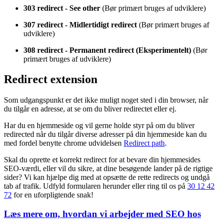
f.eks. være relevant til black friday, hvis du har oprettet en
alternativ landingsside til dette)
303 redirect - See other
(Bør primært bruges af udviklere)
307 redirect - Midlertidigt redirect
(Bør primært bruges af
udviklere)
308 redirect - Permanent redirect (Eksperimentelt)
(Bør
primært bruges af udviklere)
Redirect extension
Som udgangspunkt er det ikke muligt noget sted i din browser, når
du tilgår en adresse, at se om du bliver redirectet eller ej.
Har du en hjemmeside og vil gerne holde styr på om du bliver
redirected når du tilgår diverse adresser på din hjemmeside kan du
med fordel benytte chrome udvidelsen
Redirect path
.
Skal du oprette et korrekt redirect for at bevare din hjemmesides
SEO-værdi, eller vil du sikre, at dine besøgende lander på de rigtige
sider? Vi kan hjælpe dig med at opsætte de rette redirects og undgå
tab af trafik. Udfyld formularen herunder eller ring til os på
30 12 42
72
for en uforpligtende snak!