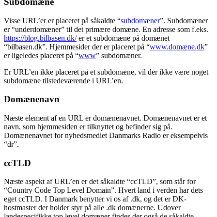
information.
Subdomæne
Visse URL’er er placeret på såkaldte “
subdomæner
”. Subdomæner
er “underdomæner” til det primære domæne. En adresse som f.eks.
https://blog.bilbasen.dk/
er et subdomæne på domænet
“bilbasen.dk”. Hjemmesider der er placeret på “
www.domæne.dk
”
er ligeledes placeret på “
www
” subdomæner.
Er URL’en ikke placeret på et subdomæne, vil der ikke være noget
subdomæne tilstedeværende i URL’en.
Domænenavn
Næste element af en URL er domænenavnet. Domænenavnet er et
navn, som hjemmesiden er tilknyttet og befinder sig på.
Domænenavnet for nyhedsmediet Danmarks Radio er eksempelvis
“dr”.
ccTLD
Næste aspekt af URL’en er det såkaldte “ccTLD”, som står for
“Country Code Top Level Domain”. Hvert land i verden har dets