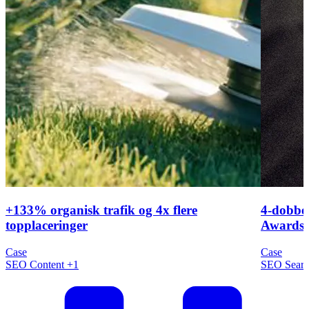
+133% organisk trafik og 4x flere
4-dobbel
topplaceringer
Awards 
Case
Case
SEO
Content
+1
SEO
Sear