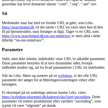
eget ccTLD. I Danmark benytter vi os af .dk, og det er DK-
hostmaster der holder styr på alle .dk domænerne. Udover
landespecifikke top level domæner findes der også de såkaldte
generiske top level domæner såsom “.com”, “.org”, “.net” osv.
Sti
Medmindre man har med en forside URL at gøre, som f.eks.
https://searchmind.dk
vil det næste i URL’en være stien hen til den
fil på hjemmesiden, man forsøger at tilgå. Tager vi en URL som
https://www.searchmind.dk/on-our-mind/seo/
er stien altså i dette
tilfælde “on-our-mind/seo/”.
Parametre
Sidst, men ikke mindst, indeholder visse URL’er såkaldte parametre.
Disse parametre benyttes til at lave dynamiske sider, hvorpå
indholdet ændrer sig, ud fra hvad parametrene i URL’en indeholder.
Når du f.eks. filtrer og sorterer på en
webshop
, er det ofte URL
parametre der sørger for at filtreringen/sorteringen virker efter
hensigten.
Et eksempel på en sorterings adresse kunne f.eks. være:
https://webshop-eksempel.dk/kategori/sko?sort=ascending
. Dette