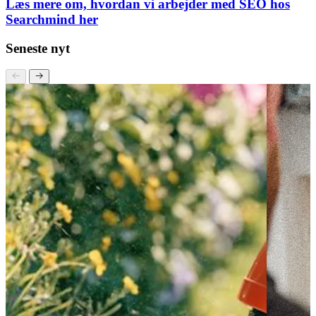
eller ring til os på
30 12 42 72
for en uforpligtende snak!
Læs mere om, hvordan vi arbejder med SEO hos
Searchmind her
Seneste nyt