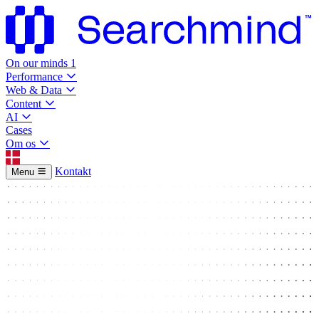
On our minds
1
Performance
Web & Data
Content
AI
Cases
Om os
Kontakt
Menu